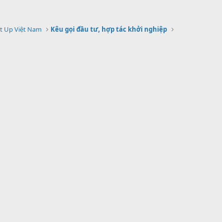
ail
ng Anh
rt Up Việt Nam
Kêu gọi đầu tư, hợp tác khởi nghiệp
 siêu cao tần làm việc ở dải rộng băng sóng VHF tần số 174-230