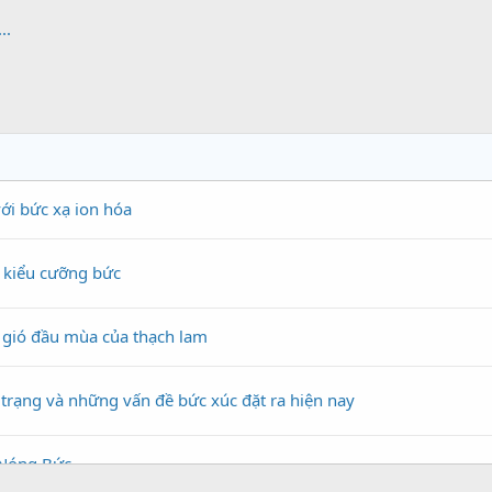
..
với bức xạ ion hóa
g kiểu cưỡng bức
 gió đầu mùa của thạch lam
 trạng và những vấn đề bức xúc đặt ra hiện nay
n Nóng Bức