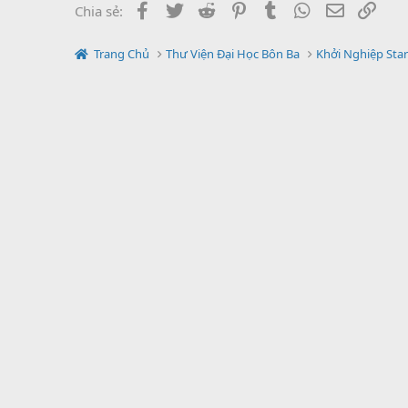
Facebook
Twitter
Reddit
Pinterest
Tumblr
WhatsApp
Địa chỉ Em
Link
Chia sẻ:
Những cách kết thúc một bức thư bằng tiế
D
Trang Chủ
Thư Viện Đại Học Bôn Ba
Khởi Nghiệp Sta
Nghiên cứu, thiết kế, chế tạo anten bức xạ
M
cho máy phát hình
Bức thư tri ân cha mẹ
D
Bức thư tri ân thầy cô
D
Bức xạ hạt nhân và một vài ứng dụng
D