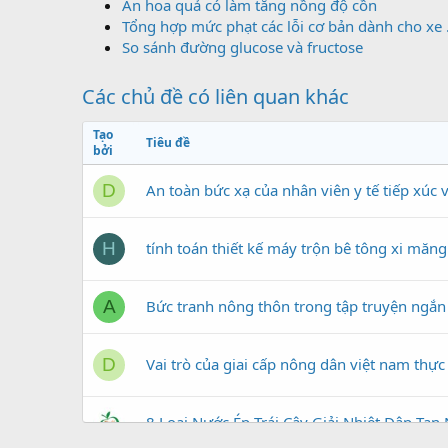
Ăn hoa quả có làm tăng nồng độ cồn
Tổng hợp mức phạt các lỗi cơ bản dành cho xe .
So sánh đường glucose và fructose
Các chủ đề có liên quan khác
Tạo
Tiêu đề
bởi
An toàn bức xạ của nhân viên y tế tiếp xúc 
D
tính toán thiết kế máy trộn bê tông xi măn
H
Bức tranh nông thôn trong tập truyện ngắn
A
Vai trò của giai cấp nông dân việt nam thực
D
8 Loại Nước Ép Trái Cây Giải Nhiệt Đập Ta