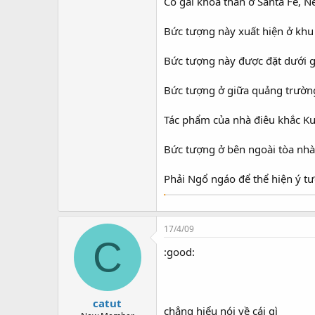
Cô gái khỏa thân ở Santa Fe, 
Bức tượng này xuất hiện ở khu 
Bức tượng này được đặt dưới g
Bức tượng ở giữa quảng trường
Tác phẩm của nhà điêu khắc K
Bức tượng ở bên ngoài tòa nhà
Phải Ngổ ngáo để thể hiện ý t
17/4/09
C
:good:
catut
chẳng hiểu nói về cái gì