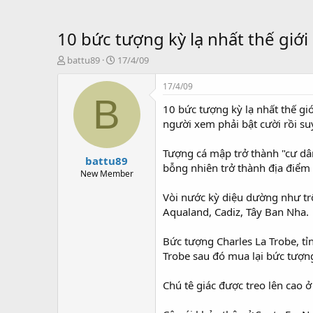
10 bức tượng kỳ lạ nhất thế giới 
T
S
battu89
17/4/09
ạ
t
o
a
17/4/09
b
r
B
10 bức tượng kỳ lạ nhất thế gi
ở
t
i
d
người xem phải bật cười rồi s
a
t
Tượng cá mập trở thành "cư dâ
battu89
e
bỗng nhiên trở thành địa điểm 
New Member
Vòi nước kỳ diệu dường như tr
Aqualand, Cadiz, Tây Ban Nha.
Bức tượng Charles La Trobe, tỉ
Trobe sau đó mua lại bức tượn
Chú tê giác được treo lên cao 