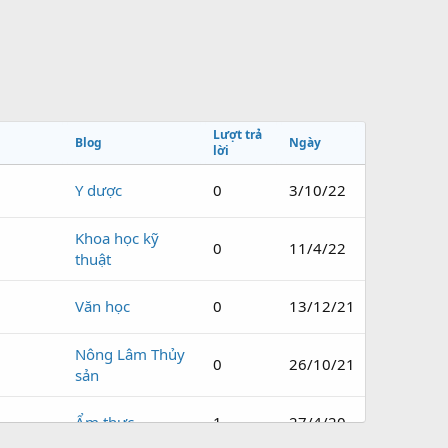
Lượt trả
Blog
Ngày
lời
Y dược
0
3/10/22
Khoa học kỹ
0
11/4/22
thuật
Văn học
0
13/12/21
Nông Lâm Thủy
0
26/10/21
sản
Ẩm thực
1
27/4/20