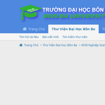
Trang Chủ
Thư Viện Đại Học Bôn Ba
T
Tìm hộ tài liệu
Bài viết mới
Tìm kiếm thư viện
Trang Chủ
Thư Viện Đại Học Bôn Ba
Khởi Nghiệp Sta