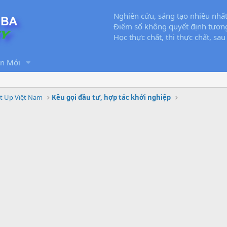
Nghiên cứu, sáng tạo nhiều nhất
Điểm số không quyết định tương
Học thực chất, thi thực chất, sau
in Mới
rt Up Việt Nam
Kêu gọi đầu tư, hợp tác khởi nghiệp