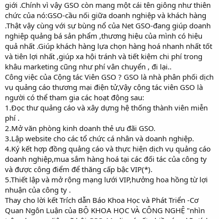
giới .Chính vì vậy GSO còn mang một cái tên giông như thiên
chức của nó:GSO-cầu nối giữa doanh nghiệp và khách hàng
.Thật vậy cùng với sự bùng nổ của Net GSO-đang giúp doanh
nghiệp quảng bá sản phẩm ,thương hiệu của mình có hiệu
quả nhất .Giúp khách hàng lựa chọn hàng hoá nhanh nhất tốt
và tiên lợi nhất ,giúp xa hội tránh và tiết kiệm chi phí trong
khâu marketing cũng như phí vân chuyển , đi lại..
Công việc của Cộng tác Viên GSO ? GSO là nhà phân phối dịch
vụ quảng cáo thương mại điện tử,Vậy cộng tác viên GSO là
người có thể tham gia các hoạt động sau:
1.Đọc thư quảng cáo và xây dựng hệ thống thành viên miễn
phí .
2.Mở văn phòng kinh doanh thẻ ưu đãi GSO.
3.Lập website cho các tổ chức cá nhân và doanh nghiệp.
4.Ký kết hợp đồng quảng cáo và thực hiện dịch vụ quảng cáo
doanh nghiệp,mua sắm hàng hoá tại các đối tác của công ty
và được công điểm để thăng cấp bậc VIP(*).
5.Thiết lập và mở rộng mạng lưới VIP,hưởng hoa hồng từ lợi
nhuận của công ty .
Thay cho lời kết Trích dẫn Báo Khoa Học và Phát Triển -Cơ
Quan Ngôn Luận của BỘ KHOA HỌC VÀ CÔNG NGHỆ "nhìn