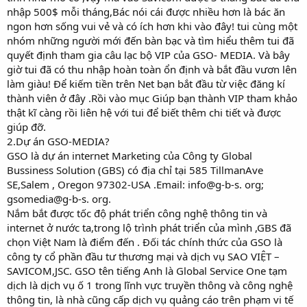
nhập 500$ mỗi tháng,Bác nói cái được nhiều hơn là bác ăn
ngon hơn sống vui vẻ và có ích hơn khi vào đây! tui cùng một
nhóm những người mới đến bàn bạc và tìm hiểu thêm tui đã
quyết định tham gia câu lạc bộ VIP của GSO- MEDIA. Và bây
giờ tui đã có thu nhập hoàn toàn ổn định và bắt đầu vươn lên
làm giàu! Để kiếm tiền trên Net bạn bắt đầu từ việc đăng kí
thành viên ở đây .Rồi vào mục Giúp bạn thành VIP tham khảo
thật kĩ càng rồi liên hệ với tui để biết thêm chi tiết và được
giúp đỡ.
2.Dự án GSO-MEDIA?
GSO là dự án internet Marketing của Công ty Global
Bussiness Solution (GBS) có địa chỉ tại 585 TillmanAve
SE,Salem , Oregon 97302-USA .Email: info@g-b-s. org;
gsomedia@g-b-s. org.
Nắm bắt được tốc độ phát triển công nghệ thông tin và
internet ở nước ta,trong lộ trình phát triển của mình ,GBS đã
chọn Việt Nam là điểm đến . Đối tác chính thức của GSO là
công ty cổ phần đầu tư thương mại và dịch vụ SAO VIỆT –
SAVICOM,JSC. GSO tên tiếng Anh là Global Service One tạm
dịch là dịch vụ ố 1 trong lĩnh vực truyền thông và công nghệ
thông tin, là nhà cũng cấp dịch vụ quảng cáo trên phạm vi tế