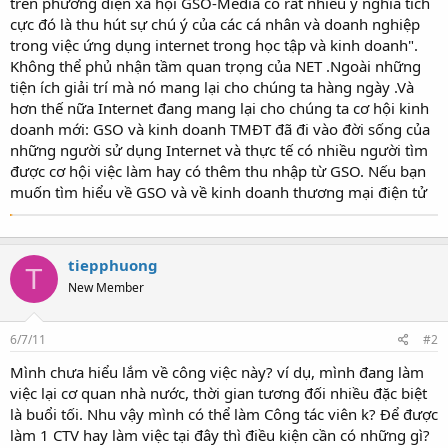
trên phương diện xã hội GSO-Media có rất nhiều ý nghĩa tích
cực đó là thu hút sự chú ý của các cá nhân và doanh nghiệp
trong việc ứng dụng internet trong học tập và kinh doanh".
Không thể phủ nhận tầm quan trọng của NET .Ngoài những
tiện ích giải trí mà nó mang lại cho chúng ta hàng ngày .Và
hơn thế nữa Internet đang mang lại cho chúng ta cơ hội kinh
doanh mới: GSO và kinh doanh TMĐT đã đi vào đời sống của
những người sử dụng Internet và thực tế có nhiều người tìm
được cơ hội việc làm hay có thêm thu nhập từ GSO. Nếu bạn
muốn tìm hiểu về GSO và về kinh doanh thương mại điện tử
tiepphuong
T
New Member
6/7/11
#2
Mình chưa hiểu lắm về công việc này? ví dụ, mình đang làm
việc lại cơ quan nhà nước, thời gian tương đối nhiều đặc biệt
là buổi tối. Nhu vậy mình có thể làm Công tác viên k? Để được
làm 1 CTV hay làm việc tại đây thì điều kiện cần có những gì?