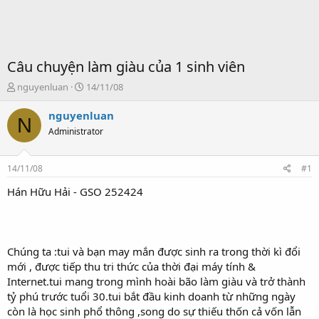
Câu chuyện làm giàu của 1 sinh viên
T
S
nguyenluan
14/11/08
ạ
t
o
a
nguyenluan
N
b
r
Administrator
ở
t
i
d
a
14/11/08
#1
t
e
Hán Hữu Hải - GSO 252424
Chúng ta :tui và bạn may mắn được sinh ra trong thời kì đổi
mới , được tiếp thu tri thức của thời đại máy tính &
Internet.tui mang trong mình hoài bão làm giàu và trở thành
tỷ phú trước tuổi 30.tui bắt đầu kinh doanh từ những ngày
còn là học sinh phổ thông ,song do sự thiếu thốn cả vốn lẫn