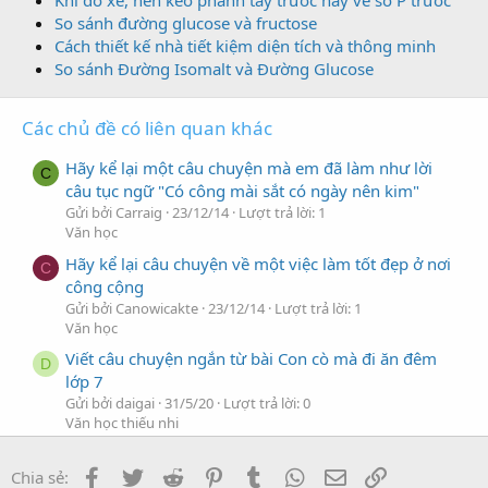
Khi đỗ xe, nên kéo phanh tay trước hay về số P trước
So sánh đường glucose và fructose
Cách thiết kế nhà tiết kiệm diện tích và thông minh
So sánh Đường Isomalt và Đường Glucose
Các chủ đề có liên quan khác
Hãy kể lại một câu chuyện mà em đã làm như lời
C
câu tục ngữ "Có công mài sắt có ngày nên kim"
Gửi bởi Carraig
23/12/14
Lượt trả lời: 1
Văn học
Hãy kể lại câu chuyện về một việc làm tốt đẹp ở nơi
C
công cộng
Gửi bởi Canowicakte
23/12/14
Lượt trả lời: 1
Văn học
Viết câu chuyện ngắn từ bài Con cò mà đi ăn đêm
D
lớp 7
Gửi bởi daigai
31/5/20
Lượt trả lời: 0
Văn học thiếu nhi
kể về một câu chuyện về siêng năng kiên trì
D
Facebook
Twitter
Reddit
Pinterest
Tumblr
WhatsApp
Địa chỉ Email
Link
Gửi bởi daigai
8/12/16
Lượt trả lời: 0
Chia sẻ: