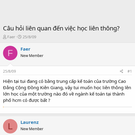
Câu hỏi liên quan đến việc học liên thông?
T
S
Faer
25/8/09
ạ
t
o
a
Faer
F
b
r
New Member
ở
t
i
d
a
25/8/09
#1
t
e
Hiện tại tui đang có bằng trung cấp kế toán của trường Cao
Đẳng Cộng Đồng Kiên Giang, vậy tui muốn học liên thông lên
lớn học của một trường nào đó về ngành kế toán tại thành
phố hcm có được bất ?
Laurenz
L
New Member