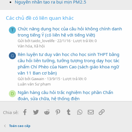
Nguyên nhân tạo ra bụi mịn PM2.5
Các chủ đề có liên quan khác
Chức năng dụng học của câu hỏi không chính danh
T
trong tiếng Ý (có liên hệ với tiếng Việt)
Gửi bởi taido_lovelife
22/1/16
Lượt trả lời: 0
Văn hóa, Xã hội
Rèn luyện tư duy văn học cho học sinh THPT bằng
G
câu hỏi liên tưởng, tưởng tượng trong dạy học tác
phẩm Chí Phèo của Nam Cao (sách giáo khoa ngữ
văn 11 Ban cơ bản)
Gửi bởi Gawain
13/9/15
Lượt trả lời: 0
Luận văn Sư phạm
Ngân hàng câu hỏi trắc nghiệm học phần Chẩn
D
đoán, sửa chữa, hệ thống điện
Gửi bởi daigai
26/8/25
Lượt trả lời: 0
Khoa học kỹ thuật
Facebook
Twitter
Reddit
Pinterest
Tumblr
WhatsApp
Địa chỉ Email
Link
Chia sẻ:
Giáo trình 81 câu hỏi chăn nuôi gà công nghiệp
D
Gửi bởi daigai
29/6/25
Lượt trả lời: 0
Toán cao cấp
Nông Lâm Thủy sản