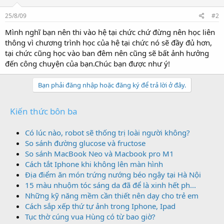
25/8/09
#2
Mình nghĩ bạn nên thi vào hệ tại chức chứ đừng nên học liên
thông vì chương trình học của hệ tại chức nó sẽ đầy đủ hơn,
tại chức cũng học vào ban đêm nên cũng sẽ bất ảnh hưởng
đến công chuyện của bạn.Chúc bạn được như ý!
Bạn phải đăng nhập hoặc đăng ký để trả lời ở đây.
Kiến thức bôn ba
Có lúc nào, robot sẽ thống trị loài người không?
So sánh đường glucose và fructose
So sánh MacBook Neo và Macbook pro M1
Cách tắt Iphone khi không lên màn hình
Địa điểm ăn món trứng nướng béo ngậy tại Hà Nội
15 màu nhuộm tóc sáng da đã để là xinh hết ph...
Những kỹ năng mềm cần thiết nên dạy cho trẻ em
Cách sắp xếp thứ tự ảnh trong Iphone, Ipad
Tục thờ cúng vua Hùng có từ bao giờ?