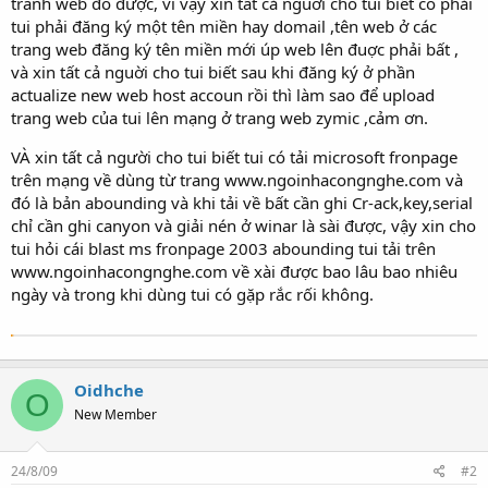
tranh web đó được, vì vậy xin tất cả nguời cho tui biết có phải
tui phải đăng ký một tên miền hay domail ,tên web ở các
trang web đăng ký tên miền mới úp web lên đuợc phải bất ,
và xin tất cả nguời cho tui biết sau khi đăng ký ở phần
actualize new web host accoun rồi thì làm sao để upload
trang web của tui lên mạng ở trang web zymic ,cảm ơn.
VÀ xin tất cả người cho tui biết tui có tải microsoft fronpage
trên mạng về dùng từ trang www.ngoinhacongnghe.com và
đó là bản abounding và khi tải về bất cần ghi Cr-ack,key,serial
chỉ cần ghi canyon và giải nén ở winar là sài được, vậy xin cho
tui hỏi cái blast ms fronpage 2003 abounding tui tải trên
www.ngoinhacongnghe.com về xài được bao lâu bao nhiêu
ngày và trong khi dùng tui có gặp rắc rối không.
Oidhche
O
New Member
24/8/09
#2