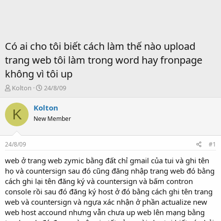
Có ai cho tôi biết cách làm thế nào upload
trang web tôi làm trong word hay fronpage
không vì tôi up
T
S
Kolton
24/8/09
ạ
t
o
a
Kolton
K
b
r
New Member
ở
t
i
d
a
24/8/09
#1
t
e
web ở trang web zymic bằng đất chỉ gmail của tui và ghi tên
họ và countersign sau đó cũng đăng nhập trang web đó bằng
cách ghi lại tên đăng ký và countersign và bấm contron
console rồi sau đó đăng ký host ở đó bằng cách ghi tên trang
web và countersign và ngựa xác nhận ở phần actualize new
web host accound nhưng vẫn chưa up web lên mạng bằng