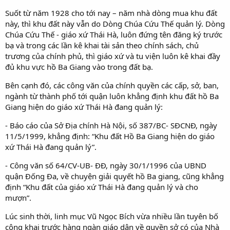
Suốt từ năm 1928 cho tới nay – năm nhà dòng mua khu đất
này, thì khu đất này vẫn do Dòng Chúa Cứu Thế quản lý. Dòng
Chúa Cứu Thế - giáo xứ Thái Hà, luôn đứng tên đăng ký trước
bạ và trong các lần kê khai tài sản theo chính sách, chủ
trương của chính phủ, thì giáo xứ và tu viện luôn kê khai đầy
đủ khu vực hồ Ba Giang vào trong đất bạ.
Bên cạnh đó, các công văn của chính quyền các cấp, sở, ban,
ngành từ thành phố tới quận luôn khẳng định khu đất hồ Ba
Giang hiện do giáo xứ Thái Hà đang quản lý:
- Báo cáo của Sở Địa chính Hà Nội, số 387/BC- SĐCNĐ, ngày
11/5/1999, khẳng định: “Khu đất Hồ Ba Giang hiện do giáo
xứ Thái Hà đang quản lý”.
- Công văn số 64/CV-UB- ĐĐ, ngày 30/1/1996 của UBND
quận Đống Đa, về chuyện giải quyết hồ Ba giang, cũng khẳng
định “Khu đất của giáo xứ Thái Hà đang quản lý và cho
mượn”.
Lúc sinh thời, linh mục Vũ Ngọc Bích vừa nhiều lần tuyên bố
công khai trước hàng ngàn giáo dân về quyền sở có của Nhà