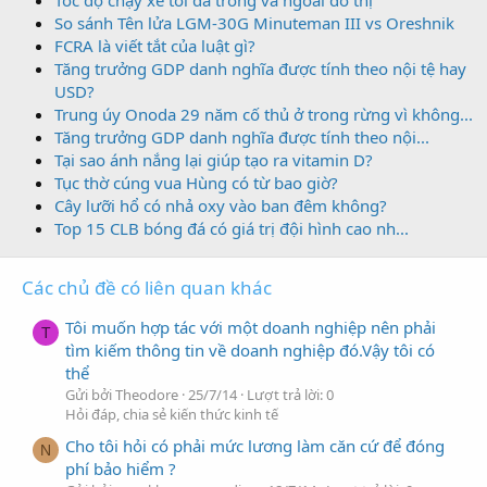
Tốc độ chạy xe tối đa trong và ngoài đô thị
So sánh Tên lửa LGM-30G Minuteman III vs Oreshnik
FCRA là viết tắt của luật gì?
Tăng trưởng GDP danh nghĩa được tính theo nội tệ hay
USD?
Trung úy Onoda 29 năm cố thủ ở trong rừng vì không...
Tăng trưởng GDP danh nghĩa được tính theo nội...
Tại sao ánh nắng lại giúp tạo ra vitamin D?
Tục thờ cúng vua Hùng có từ bao giờ?
Cây lưỡi hổ có nhả oxy vào ban đêm không?
Top 15 CLB bóng đá có giá trị đội hình cao nh...
Các chủ đề có liên quan khác
Tôi muốn hợp tác với một doanh nghiệp nên phải
T
tìm kiếm thông tin về doanh nghiệp đó.Vậy tôi có
thể
Gửi bởi Theodore
25/7/14
Lượt trả lời: 0
Hỏi đáp, chia sẻ kiến thức kinh tế
Cho tôi hỏi có phải mức lương làm căn cứ để đóng
N
phí bảo hiểm ?