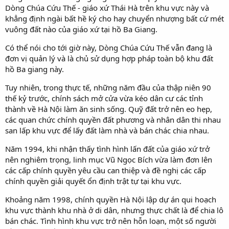
Dòng Chúa Cứu Thế - giáo xứ Thái Hà trên khu vực này và
khẳng định ngài bất hề ký cho hay chuyển nhượng bất cứ mét
vuông đất nào của giáo xứ tại hồ Ba Giang.
Có thể nói cho tới giờ này, Dòng Chúa Cứu Thế vẫn đang là
đơn vị quản lý và là chủ sử dụng hợp pháp toàn bộ khu đất
hồ Ba giang này.
Tuy nhiên, trong thực tế, những năm đầu của thập niên 90
thế kỷ trước, chính sách mở cửa vừa kéo dân cư các tỉnh
thành về Hà Nội làm ăn sinh sống. Quỹ đất trở nên eo hẹp,
các quan chức chính quyền đất phương và nhân dân thi nhau
san lấp khu vực để lấy đất làm nhà và bán chác chia nhau.
Năm 1994, khi nhận thấy tình hình lấn đất của giáo xứ trở
nên nghiêm trọng, linh mục Vũ Ngọc Bích vừa làm đơn lên
các cấp chính quyền yêu cầu can thiệp và đề nghị các cấp
chính quyền giải quyết ổn định trật tự tại khu vực.
Khoảng năm 1998, chính quyền Hà Nội lập dự án qui hoạch
khu vực thành khu nhà ở di dân, nhưng thực chất là để chia lô
bán chác. Tình hình khu vực trở nên hỗn loạn, một số người