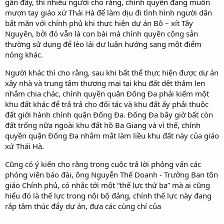
gần đây, thì nhiều người cho rằng, chính quyền đang muốn
mượn tay giáo xứ Thái Hà để làm dịu đi tình hình người dân
bất mãn với chính phủ khi thực hiện dự án Bô – xít Tây
Nguyên, bởi đó vẫn là con bài mà chính quyền cộng sản
thường sử dụng để lèo lái dư luận hướng sang một điểm
nóng khác.
Người khác thì cho rằng, sau khi bất thể thực hiện được dự án
xây nhà và trung tâm thương mại tại khu đất dệt thảm len
nhắm chia chác, chính quyền quận Đống Đa phải kiếm một
khu đất khác để trả trả cho đối tác và khu đất ấy phải thuộc
đất giới hành chính quận Đống Đa. Đống Đa bây giờ bất còn
đất trống nữa ngoài khu đất hồ Ba Giang và vì thế, chính
quyền quận Đống Đa nhắm mắt làm liều khu đất này của giáo
xứ Thái Hà.
Cũng có ý kiến cho rằng trong cuộc trả lời phỏng vấn các
phóng viên báo đài, ông Nguyễn Thế Doanh - Trưởng Ban tôn
giáo Chính phủ, có nhắc tới một “thế lực thứ ba” mà ai cũng
hiểu đó là thế lực trong nội bộ đảng, chính thế lực này đang
rắp tâm thúc đẩy dự án, đưa các cùng chí của