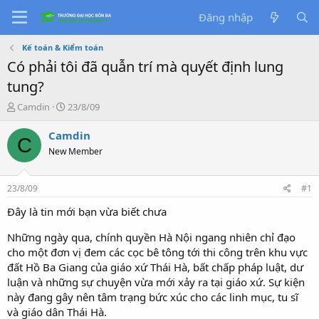
Đăng nhập
Kế toán & Kiểm toán
Có phải tôi đã quẫn trí mà quyết định lung
tung?
T
S
Camdin
23/8/09
ạ
t
o
a
Camdin
C
b
r
New Member
ở
t
i
d
a
23/8/09
#1
t
e
Đây là tin mới bạn vừa biết chưa
Những ngày qua, chính quyền Hà Nội ngang nhiên chỉ đạo
cho một đơn vị đem các cọc bê tông tới thi công trên khu vực
đất Hồ Ba Giang của giáo xứ Thái Hà, bất chấp pháp luật, dư
luận và những sự chuyện vừa mới xảy ra tại giáo xứ. Sự kiện
này đang gây nên tâm trạng bức xúc cho các linh mục, tu sĩ
và giáo dân Thái Hà.