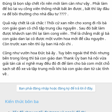
Đúng là bọn sắp chết rồi nên mới làm càn như vậy . Phải làm
để bù lại vụ công viên thống nhất bất ăn được , bất thì láy đâu
ra để bồi thường cho nhà đầu tư ???? .
Quả này chết là cái chắc ! Thôi cứ xan nền cho xong đi rồi bà
con giáo gian có chỗ tập trung cầu nguyện . Sau đó bất làm
được khávch sạn thì lại làm cong viên . Thế là chẳng mất gì bà
con giáo dan lại có được một vườn hoa mới để cầu nguyện .
Còn trước xan nền thì ủy ban Hà nội chi .
Cũng như vườn hoa Đức bà ấy . Tuy bên ngoài thế thôi nhưng
bên trong lòng thì bà con giáo dan Thank Ủy ban hà nội vừa
giải tán cái xí nghề may đểu đó đi để làm cho bà com một chỗ
sạch sẽ đỗ xe và tập trung mỗi khi bà con giáo dan từ các tỉnh
về .
Bạn phải đăng nhập hoặc đăng ký để trả lời ở đây.
Kiến thức bôn ba