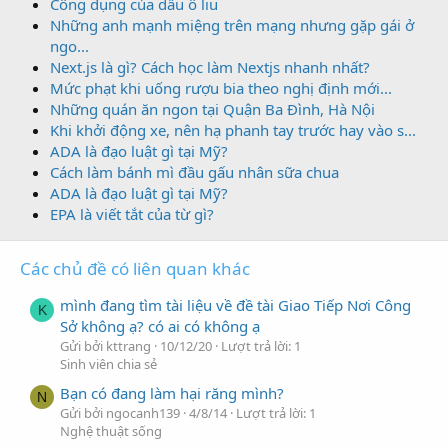
Công dụng của dầu ô liu
Những anh mạnh miệng trên mạng nhưng gặp gái ở
ngo...
Next.js là gì? Cách học làm Nextjs nhanh nhất?
Mức phạt khi uống rượu bia theo nghị định mới...
Những quán ăn ngon tại Quận Ba Đình, Hà Nội
Khi khởi động xe, nên hạ phanh tay trước hay vào s...
ADA là đạo luật gì tại Mỹ?
Cách làm bánh mì đầu gấu nhân sữa chua
ADA là đạo luật gì tại Mỹ?
EPA là viết tắt của từ gì?
Các chủ đề có liên quan khác
mình đang tìm tài liệu về đề tài Giao Tiếp Nơi Công
K
Sở không ạ? có ai có không ạ
Gửi bởi kttrang
10/12/20
Lượt trả lời: 1
Sinh viên chia sẻ
Bạn có đang làm hại răng mình?
N
Gửi bởi ngocanh139
4/8/14
Lượt trả lời: 1
Nghệ thuật sống