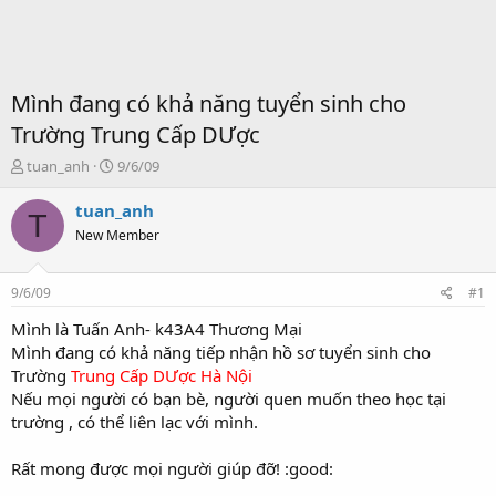
Mình đang có khả năng tuyển sinh cho
Trường Trung Cấp DƯợc
T
S
tuan_anh
9/6/09
ạ
t
o
a
tuan_anh
T
b
r
New Member
ở
t
i
d
a
9/6/09
#1
t
e
Mình là Tuấn Anh- k43A4 Thương Mại
Mình đang có khả năng tiếp nhận hồ sơ tuyển sinh cho
Trường
Trung Cấp DƯợc Hà Nội
Nếu mọi người có bạn bè, người quen muốn theo học tại
trường , có thể liên lạc với mình.
Rất mong được mọi người giúp đỡ! :good: