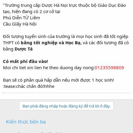
"Trường trung cấp Dược Hà Nọi trực thuộc bộ Giáo Dục Đào
tạo, hiện đang có 2 cơ cở tại
Phú Diễn TỪ Liêm
Cầu GIấy Hà Nội
Đối tượng tuyển sinh của trường là mọi học sinh đã tốt ngiệp
THPT có
bằng tốt nghiệp và Học Bạ,
và các đối tượng đã có
bằng
Dược Tá
Có mất phí đầu vào!
Moi chi tiet xin lien he theo duong day nong:
01235598809
Bạn sẽ có phần quà hấp dẫn nếu mời được 1 học sinh!
:tease:chác chắn đó!hhhe
Bạn phải đăng nhập hoặc đăng ký để trả lời ở đây.
Kiến thức bôn ba