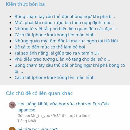
Kiến thức bôn ba
Bóng chạm tay cầu thủ đội phòng ngự khi phá b...
Mức phạt khi uống rượu bia theo nghị định mới...
Những từ viết tắt phổ biến liên quan đến các đạo l...
Cách tắt Iphone khi không lên màn hình
Những quán mỳ tôm độc lạ mà cực ngon tại Hà Nội
Bể cá to đến mức có thể làm bể bơi
Tại sao ánh nắng lại giúp tạo ra vitamin D?
Phù điêu treo tường Liên Xô tặng cho đại sứ q...
Bóng chạm tay cầu thủ đội phòng ngự khi phá bóng có
bị ...
Cách tắt Iphone khi không lên màn hình
Các chủ đề có liên quan khác
Học tiếng Nhật, Vừa học vừa chơi với EuroTalk
M
Japanese
Gửi bởi Me_to_you
9/3/16
Lượt trả lời: 4
Tiếng Nhật
bé vừa học vừa chơi