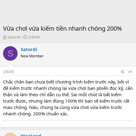
Vừa chơi vừa kiếm tiền nhanh chóng 200%
T
S
Satordi
2/8/09
ạ
t
o
a
Satordi
S
b
r
New Member
ở
t
i
d
a
2/8/09
#1
t
e
Chắc chắn bạn chưa biết chương trình kiếm trước này, bởi vì
để kiếm trước nhanh chóng lại vừa chơi bạn pbiển đọc kỹ, cẩn
thận và làm theo chỉ dẫn cụ thể. Sai một chút là bất kiếm
trước được, nhưng làm đúng 100% thì bạn sẽ kiếm trước rất
mau chóng. Nào, chúng ta cùng vừa chơi vừa kiếm trước
nhanh chóng. 200% chuẩn xác.
Wegland