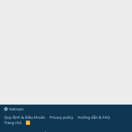
Vietnam
Quy định & Điều khoản
Privacy policy
Hướng dẫn & FAQ
Trang chủ
R
S
S