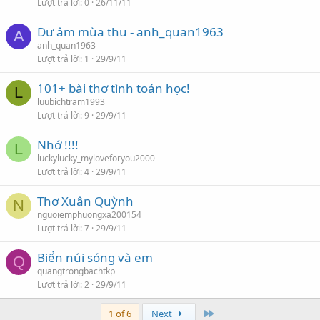
Lượt trả lời
0
26/11/11
Dư âm mùa thu - anh_quan1963
A
anh_quan1963
Lượt trả lời
1
29/9/11
101+ bài thơ tình toán học!
L
luubichtram1993
Lượt trả lời
9
29/9/11
Nhớ !!!!
L
luckylucky_myloveforyou2000
Lượt trả lời
4
29/9/11
Thơ Xuân Quỳnh
N
nguoiemphuongxa200154
Lượt trả lời
7
29/9/11
Biển núi sóng và em
Q
quangtrongbachtkp
Lượt trả lời
2
29/9/11
Last
1 of 6
Next