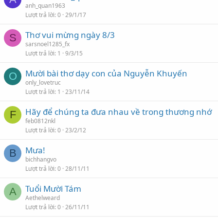
anh_quan1963
Lượt trả lời
0
29/1/17
Thơ vui mừng ngày 8/3
S
sarsnoel1285_fx
Lượt trả lời
1
9/3/15
Mười bài thơ dạy con của Nguyễn Khuyến
O
only_lovetruc
Lượt trả lời
1
23/11/14
Hãy để chúng ta đưa nhau về trong thương nhớ
F
feb0812nkl
Lượt trả lời
0
23/2/12
Mưa!
B
bichhangvo
Lượt trả lời
0
28/11/11
Tuổi Mười Tám
A
Aethelweard
Lượt trả lời
0
26/11/11