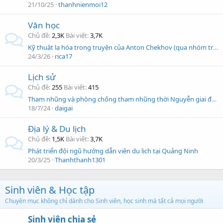
21/10/25
thanhnienmoi12
Văn học
Chủ đề
2,3K
Bài viết
3,7K
Kỹ thuật lạ hóa trong truyện của Anton Chekhov (qua nhóm truyền về trẻ em và phụ nữ)
24/3/26
rica17
Lịch sử
Chủ đề
255
Bài viết
415
Tham nhũng và phòng chống tham nhũng thời Nguyễn giai đoạn 1802-1884
18/7/24
daigai
Địa lý & Du lịch
Chủ đề
1,5K
Bài viết
3,7K
Phát triển đội ngũ hướng dẫn viên du lịch tại Quảng Ninh
20/3/25
Thanhthanh1301
Sinh viên & Học tập
Chuyên mục không chỉ dành cho Sinh viên, học sinh mà tất cả mọi người
Sinh viên chia sẻ