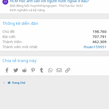
HCM Học anh văn với người nước ngoài ở đâu?
H
Mới đăng bởi: huynhthiynguyen
Thứ hai lúc 16:51
Kinh nghiệm và kỹ năng
Thống kê diễn đàn
Chủ đề
198.760
Bài viết
707.791
Thành Viên
462.309
Thành viên mới nhất
thuan159951
Chia sẻ trang này
Facebook
Twitter
Reddit
Pinterest
Tumblr
WhatsApp
Địa chỉ Email
Link
Trang Chủ