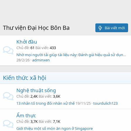
Thư viện Đại Học Bôn Ba
Bài viết mới
Khởi đầu
Chủ đề
61
Bài viết
433
Nhờ mọi người tải giúp tài liệu này: Đánh giá hiệu quả sử dụng thuốc nhỏ mắt atropin 0,01% đối với sự tiến triển cận thị ...
28/2/26
adminxen
Kiến thức xã hội
Nghệ thuật sống
Chủ đề
2,4K
Bài viết
3,6K
13 nhân tố trong đối nhân xử thế
19/11/25
tourdulich123
Ẩm thực
Chủ đề
3,7K
Bài viết
7,1K
Giới thiệu một số món ăn ngon ở Singapore