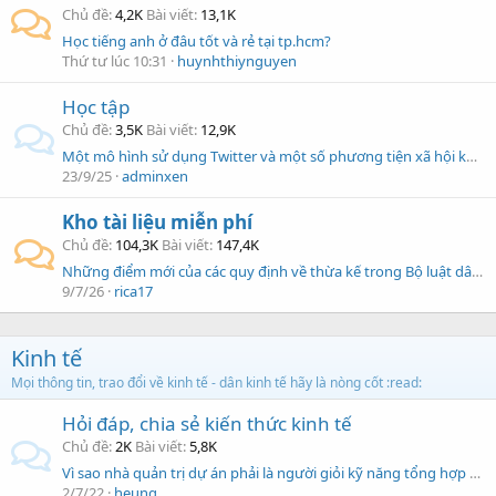
Chủ đề
4,2K
Bài viết
13,1K
Học tiếng anh ở đâu tốt và rẻ tại tp.hcm?
Thứ tư lúc 10:31
huynhthiynguyen
Học tập
Chủ đề
3,5K
Bài viết
12,9K
Một mô hình sử dụng Twitter và một số phương tiện xã hội khác dự báo xu hướng chỉ số chứng khoán
23/9/25
adminxen
Kho tài liệu miễn phí
Chủ đề
104,3K
Bài viết
147,4K
Những điểm mới của các quy định về thừa kế trong Bộ luật dân sự 2005
9/7/26
rica17
Kinh tế
Mọi thông tin, trao đổi về kinh tế - dân kinh tế hãy là nòng cốt :read:
Hỏi đáp, chia sẻ kiến thức kinh tế
Chủ đề
2K
Bài viết
5,8K
Vì sao nhà quản trị dự án phải là người giỏi kỹ năng tổng hợp hơn là giỏi kỹ năng phân tích?
2/7/22
heung