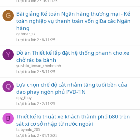
Lượt trả lời
2
16/11/25
Bài giảng Kế toán Ngân hàng thương mại - Kế
G
toán nghiệp vụ thanh toán vốn giữa các Ngân
hàng
gabmar_sk
Lượt trả lời
2
8/11/25
Đồ án Thiết kế lắp đặt hệ thống phanh cho xe
Y
chở rác ba bánh
yuishiki_tinvao_chinhminh
Lượt trả lời
2
5/11/25
Lựa chọn chế độ cắt nhằm tăng tuổi bền của
Q
dao phay ngón phủ PVD-TiN
quy_thuy
Lượt trả lời
2
2/11/25
Thiết kế kĩ thuật xe khách thành phố b80 trên
B
sát xi cơ sở nhập từ nước ngoài
babymilo_285
Lượt trả lời
2
31/10/25