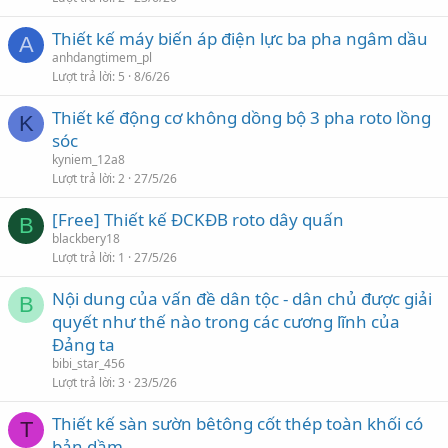
Thiết kế máy biến áp điện lực ba pha ngâm dầu
A
anhdangtimem_pl
Lượt trả lời
5
8/6/26
Thiết kế động cơ không dồng bộ 3 pha roto lồng
K
sóc
kyniem_12a8
Lượt trả lời
2
27/5/26
[Free] Thiết kế ĐCKĐB roto dây quấn
B
blackbery18
Lượt trả lời
1
27/5/26
Nội dung của vấn đề dân tộc - dân chủ được giải
B
quyết như thế nào trong các cương lĩnh của
Đảng ta
bibi_star_456
Lượt trả lời
3
23/5/26
Thiết kế sàn sườn bêtông cốt thép toàn khối có
T
bản dầm