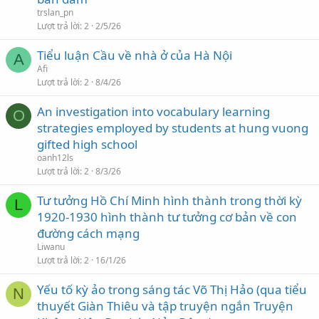
trslan_pn
Lượt trả lời
2
2/5/26
Tiểu luận Cầu về nhà ở của Hà Nội
A
Afi
Lượt trả lời
2
8/4/26
An investigation into vocabulary learning
O
strategies employed by students at hung vuong
gifted high school
oanh12ls
Lượt trả lời
2
8/3/26
Tư tưởng Hồ Chí Minh hình thành trong thời kỳ
L
1920-1930 hình thành tư tưởng cơ bản về con
đường cách mạng
Liwanu
Lượt trả lời
2
16/1/26
Yếu tố kỳ ảo trong sáng tác Võ Thị Hảo (qua tiểu
N
thuyết Giàn Thiêu và tập truyện ngắn Truyện