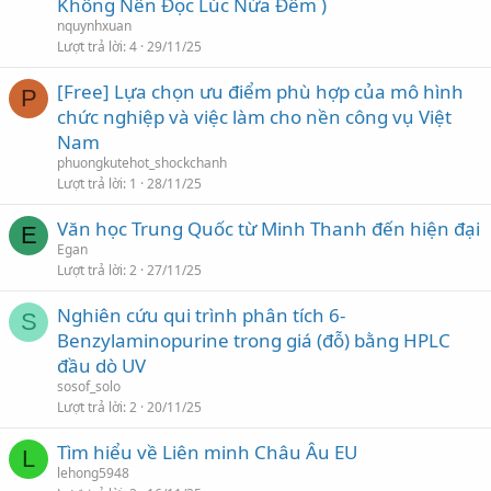
Không Nên Đọc Lúc Nửa Đêm )
nquynhxuan
Lượt trả lời
4
29/11/25
[Free] Lựa chọn ưu điểm phù hợp của mô hình
P
chức nghiệp và việc làm cho nền công vụ Việt
Nam
phuongkutehot_shockchanh
Lượt trả lời
1
28/11/25
Văn học Trung Quốc từ Minh Thanh đến hiện đại
E
Egan
Lượt trả lời
2
27/11/25
Nghiên cứu qui trình phân tích 6-
S
Benzylaminopurine trong giá (đỗ) bằng HPLC
đầu dò UV
sosof_solo
Lượt trả lời
2
20/11/25
Tìm hiểu về Liên minh Châu Âu EU
L
lehong5948