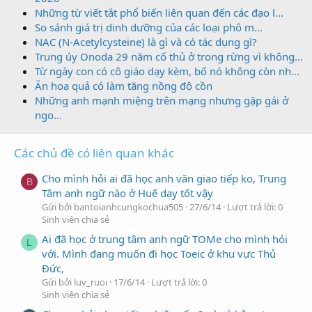
Những từ viết tắt phổ biến liên quan đến các đạo l...
So sánh giá trị dinh dưỡng của các loại phô m...
NAC (N-Acetylcysteine) là gì và có tác dụng gì?
Trung úy Onoda 29 năm cố thủ ở trong rừng vì không...
Từ ngày con có cô giáo dạy kèm, bố nó không còn nh...
Ăn hoa quả có làm tăng nồng độ cồn
Những anh mạnh miệng trên mạng nhưng gặp gái ở
ngo...
Các chủ đề có liên quan khác
Cho mình hỏi ai đã học anh văn giao tiếp ko, Trung
B
Tâm anh ngữ nào ở Huế dạy tốt vậy
Gửi bởi bantoianhcungkochua505
27/6/14
Lượt trả lời: 0
Sinh viên chia sẻ
Ai đã học ở trung tâm anh ngữ TOMe cho mình hỏi
L
với. Mình đang muốn đi học Toeic ở khu vực Thủ
Đức,
Gửi bởi luv_ruoi
17/6/14
Lượt trả lời: 0
Sinh viên chia sẻ