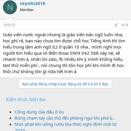
ntynhi2018
N
Member
19/9/25
#18
Giáo viên nước ngoài nhưng là giáo viên bản ngữ luôn nha,
học phí rẻ, bạn nào chưa tìm được chỗ học Tiếng Anh thì tìm
hiểu trung tâm anh ngữ ILI ở quận 10 nha.. mình nghỉ mọi
người tìm hiểu qua số điện thoại 0909 042 588 này nè, sẽ
nhanh hơn á, nhắn tìn zalo, fb nhiều khi ý mình không hiểu,
test thử miễn phí , nói chung thì tốn học phí khi mình đi học
thôi chứ không tốn gì nữa hết trơn á
Bạn phải đăng nhập hoặc đăng ký để trả lời ở đây.
Kiến thức bôn ba
Công dụng của dầu ô liu
Bóng chạm tay cầu thủ đội phòng ngự khi phá b...
Mức phạt khi uống rượu bia theo nghị định mới từ
2020