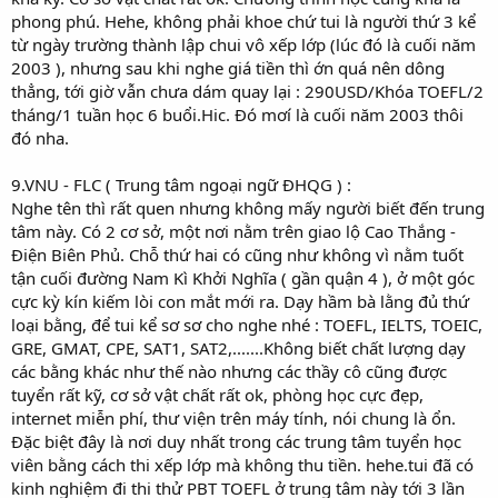
phong phú. Hehe, không phải khoe chứ tui là người thứ 3 kể
từ ngày trường thành lập chui vô xếp lớp (lúc đó là cuối năm
2003 ), nhưng sau khi nghe giá tiền thì ớn quá nên dông
thẳng, tới giờ vẫn chưa dám quay lại : 290USD/Khóa TOEFL/2
tháng/1 tuần học 6 buổi.Hic. Đó mơí là cuối năm 2003 thôi
đó nha.
9.VNU - FLC ( Trung tâm ngoại ngữ ĐHQG ) :
Nghe tên thì rất quen nhưng không mấy người biết đến trung
tâm này. Có 2 cơ sở, một nơi nằm trên giao lộ Cao Thắng -
Điện Biên Phủ. Chỗ thứ hai có cũng như không vì nằm tuốt
tận cuối đường Nam Kì Khởi Nghĩa ( gần quận 4 ), ở một góc
cực kỳ kín kiếm lòi con mắt mới ra. Dạy hầm bà lằng đủ thứ
loại bằng, để tui kể sơ sơ cho nghe nhé : TOEFL, IELTS, TOEIC,
GRE, GMAT, CPE, SAT1, SAT2,.......Không biết chất lượng dạy
các bằng khác như thế nào nhưng các thầy cô cũng được
tuyển rất kỹ, cơ sở vật chất rất ok, phòng học cực đẹp,
internet miễn phí, thư viện trên máy tính, nói chung là ổn.
Đặc biệt đây là nơi duy nhất trong các trung tâm tuyển học
viên bằng cách thi xếp lớp mà không thu tiền. hehe.tui đã có
kinh nghiệm đi thi thử PBT TOEFL ở trung tâm này tới 3 lần