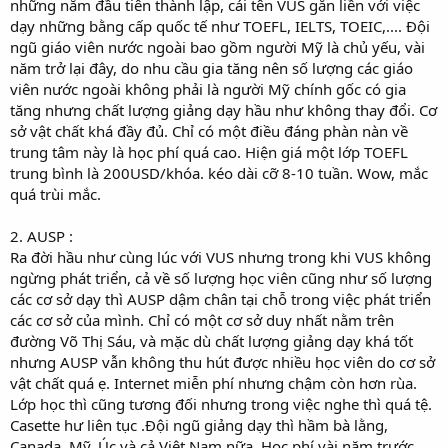
những năm đầu tiên thành lập, cái tên VUS gắn liền với việc
dạy những bằng cấp quốc tế như TOEFL, IELTS, TOEIC,.... Đội
ngũ giáo viên nước ngoài bao gồm người Mỹ là chủ yếu, vài
năm trở lại đây, do nhu cầu gia tăng nên số lượng các giáo
viên nước ngoài không phải là người Mỹ chính gốc có gia
tăng nhưng chất lượng giảng dạy hầu như không thay đổi. Cơ
sở vật chất khá đầy đủ. Chỉ có một điều đáng phàn nàn về
trung tâm này là học phí quá cao. Hiện giá một lớp TOEFL
trung bình là 200USD/khóa. kéo dài cỡ 8-10 tuần. Wow, mắc
quá trùi mắc.
2. AUSP :
Ra đời hầu như cùng lúc với VUS nhưng trong khi VUS không
ngừng phát triển, cả về số lượng học viên cũng như số lượng
các cơ sở dạy thì AUSP dậm chân tại chỗ trong việc phát triển
các cơ sở của mình. Chỉ có một cơ sở duy nhất nằm trên
đường Võ Thị Sáu, và mặc dù chất lượng giảng dạy khá tốt
nhưng AUSP vẫn không thu hút được nhiều học viên do cơ sở
vật chất quá ẹ. Internet miễn phí nhưng chậm còn hơn rùa.
Lớp học thì cũng tương đối nhưng trong việc nghe thì quá tệ.
Casette hư liên tục .Đội ngũ giảng dạy thì hầm bà lằng,
Canada, Mỹ, Úc và cả Việt Nam nữa. Học phí vài năm trước