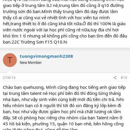
giao tiếp ở trung tâm ILI nè,trung tâm đó cũng ở q10 đường
trường sơn đó bạn.Mình thấy trung tâm đó dạy được lắm
thấy cô ai cũng vui vẻ nhiệt tình với học viên tụi mình
hết,trang thiết bị ở đó cũng khá tốt nữa.Ở đó thì 100% là giáo
viên nước ngoài với lại học phí cũng rẻ nữa,tuy địa chỉ hơi
khó tìm 1 tí nhưng sẻ không phí công cho bạn tìm đến đó đâu
bạn.22C Trường Sơn F15 Q10.hi
tuongvimongmanh2308
T
New Member
27/6/14
#10
Chào bạn quehuong, Mình cũng đang học tiếng anh giao tiếp
tại trung tâm talent nè Học phí bên đó thì đóng từng tháng
nha bạn, như vậy sinh viên cùng kiệt mới đủ tiền chi trả. hihi
Nếu nhóm bạn có 8 người thì tới đó xin đăng ký lớp kèm đi
bạn, học như vậy được giảm học phí mà chất lượng ok lắm
đấy. Sẽ có phòng học riêng cho nhóm của bạn Talent nằm ở
45 hồ bá kiện, phường 15, quận 10 bạn nhé, bên hông công
viên lê thị riêng đoá, cũng dễ tìm lắm