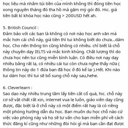
học liệu mà nhắm túi tiền của mình không thì đóng tiền học
xong nguyên tháng đó tha hồ mà gặm mỳ gói đó. Hic. giá
tiền bất kì khóa học nào cũng > 200USD hết ah.
5. British Council :
Đảm bảo với các bạn là không có nơi nào học anh văn mà
mắc hơn cái chỗ này, giá tiền thì tui không biết do chưa...dám
học. Cho nên thông tin cũng không có nhiều. chỉ biết là chỗ
này chuyên dạy IELTS và mắc kinh khủng. Chất lượng thì do
chưa học nên tui cũng miễn bình luận. Có điều nơi nạy dạy
nhiều bằng rất lạ, có nhiều cái tui còn chưa nghe thấy nữa (
thông tin này do 1 đứa bạn đã học ở đó kể lại ).Hết. Khi nào
tui dám học thì tui sẽ bổ sung chỗ này sau,hehe.
6. Cleverlearn :
Sao dạo này nhiều trung tâm lấy tiền cắt cổ quá, hic. chỗ này
cơ sở vật chất rất xịn, internet vua lẹ luôn, giáo viên dạy cũng
được, đặc biệt là ở chỗ này có một điểm rất hay là có riêng
một phòng hướng dẫn du học. Bạn muốn du học chỗ nào cứ
việc vào phòng này và họ sẽ tư vấn cho bạn miễn phí về cách
thức đăng kí cũng như những đòi hòi gì mà bạn cần đạt được