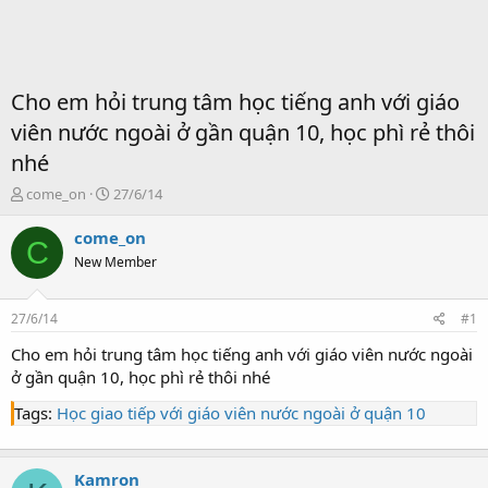
Cho em hỏi trung tâm học tiếng anh với giáo
viên nước ngoài ở gần quận 10, học phì rẻ thôi
nhé
T
S
come_on
27/6/14
ạ
t
o
a
come_on
C
b
r
New Member
ở
t
i
d
a
27/6/14
#1
t
e
Cho em hỏi trung tâm học tiếng anh với giáo viên nước ngoài
ở gần quận 10, học phì rẻ thôi nhé
Tags:
Học giao tiếp với giáo viên nước ngoài ở quận 10
Kamron