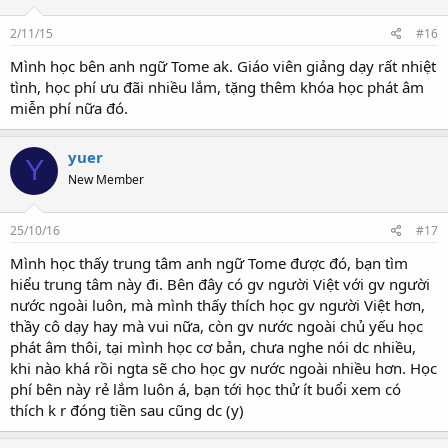
2/11/15
#16
Mình học bên anh ngữ Tome ak. Giáo viên giảng dạy rất nhiệt
tình, học phí ưu đãi nhiều lắm, tặng thêm khóa học phát âm
miễn phí nữa đó.
yuer
Y
New Member
25/10/16
#17
Mình học thấy trung tâm anh ngữ Tome được đó, bạn tìm
hiểu trung tâm này đi. Bên đây có gv người Việt với gv người
nước ngoài luôn, mà mình thấy thích học gv người Việt hơn,
thầy cô dạy hay mà vui nữa, còn gv nước ngoài chủ yếu học
phát âm thôi, tại mình học cơ bản, chưa nghe nói dc nhiều,
khi nào khá rồi ngta sẽ cho học gv nước ngoài nhiều hơn. Học
phí bên này rẻ lắm luôn á, bạn tới học thử ít buổi xem có
thích k r đóng tiền sau cũng dc (y)