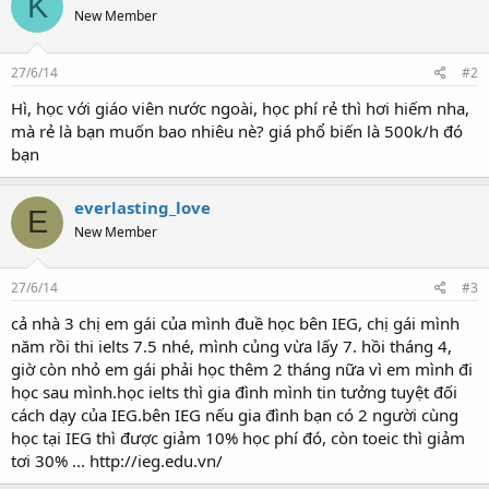
K
New Member
27/6/14
#2
Hì, học với giáo viên nước ngoài, học phí rẻ thì hơi hiếm nha,
mà rẻ là bạn muốn bao nhiêu nè? giá phổ biến là 500k/h đó
bạn
everlasting_love
E
New Member
27/6/14
#3
cả nhà 3 chị em gái của mình đuề học bên IEG, chị gái mình
năm rồi thi ielts 7.5 nhé, mình củng vừa lấy 7. hồi tháng 4,
giờ còn nhỏ em gái phải học thêm 2 tháng nữa vì em mình đi
học sau mình.học ielts thì gia đình mình tin tưởng tuyệt đối
cách dạy của IEG.bên IEG nếu gia đình bạn có 2 người cùng
học tại IEG thì được giảm 10% học phí đó, còn toeic thì giảm
tơi 30% ... http://ieg.edu.vn/