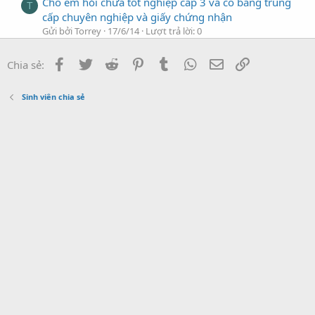
Cho em hỏi chưa tốt nghiệp cấp 3 và có bằng trung
T
cấp chuyên nghiệp và giấy chứng nhận
Gửi bởi Torrey
17/6/14
Lượt trả lời: 0
Sinh viên chia sẻ
Facebook
Twitter
Reddit
Pinterest
Tumblr
WhatsApp
Địa chỉ Email
Link
Cho hỏi trung tâm luyện thi đại học nào luyện thi
Chia sẻ:
T
khối B vào Y Dược ????
Gửi bởi tienthanh_232007
16/6/14
Lượt trả lời: 0
Sinh viên chia sẻ
Sinh viên chia sẻ
Câu hỏi ôn tập các môn chuyên ngành cho Dược sĩ
T
trung học chính quy
Gửi bởi tocngan_raudai
7/11/13
Lượt trả lời: 0
Tài liệu chưa phân loại
Cho em hỏi về trung tâm IT nhất nghệ ?
P
Gửi bởi Perry
12/9/09
Lượt trả lời: 2
Quản trị Chất lượng
Các bạn cho mình hỏi học Ielts ở trung tâm nào thì
C
được? Việt-Úc có ổn không?
Gửi bởi Camdin
4/9/09
Lượt trả lời: 5
English
Mọi người cho em hỏi Học xong Foundation có
Q
được chuyển ngành không?