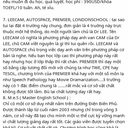
nếu muốn đi du học. quá tuyệt. học phí : 390USD/khóa
TOEFL/10 tuần. Ah, té xỉu.
7. LEECAM, AUTOSPACE, PREMIER, LONDONSCHOOL : tại sao
tui lại đặt 4 trường này chung, đơn giản là 4 truờng này trực
thuộc một hệ thống, do một người làm chủ là Dr LEE. Tên
LEECAM có nghĩa là phương pháp dạy anh van CAM của Dr
LEE, chũ CAM víêt nguyên là gì thì tui quên rồi. LEECAM và
AUTOSPACE chú trọng việc dạy anh văn trên phương pháp cơ
bản là nghe. Nếu bạn học lớp cao thì phương pháp này rất
hay nhưng học ở lớp thấp thì rất chán. PREMIER thì dạy một
số bằng cấp tương đối mới với chúng ta như TWE, CPE hay
TESOL, chương trình của PREMIER khá hay với một số môn lạ
như Speech Pathology hay Movie Dramarization....3 trường
này có 1 đặc điểm chung là .......rất mắc và cơ sở vật chất
không được tốt lắm. Bù lại chất lượng dạy rất hay.
8. M.e.S ( Master English School ) :
Chỉ có một cơ sở duy nhất nằm trên đường Điện Biên Phủ.
Được thành lập từ cuối năm 2003 nhưng chỉ trong vòng 3
năm, cơ sở này đã tạo cho mình một vị thế cực kỳ vững mạnh
vì chất lượng giảng dạy rất tốt. Các giáo viên được tuyển chọn
khá kỹ. Cơ sở vật chất rất ok. Chương trình học cũng khá là