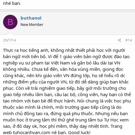
nhé bạn.
buthanol
B
New Member
29/7/14
#14
Thực ra học tiếng anh, không nhất thiết phải học với người
bản ngữ mới tiến bộ. Vì để 1 giáo viên bản ngữ được đào tạo
nghiệp vụ sư phạm tại Việt Nam và gắn bó lâu dài tại VN
không nhiều. Chưa kể đến, văn hóa vùng miền, giọng đọc
cũng khác, nên khi giáo viên VN đứng lớp, họ sẽ hiểu rõ dc
những điểm yếu của người VN, từ đó dễ dàng giúp bạn khắc
phục. Còn về trải nghiệm giao tiếp, bây giờ môi trường cho
giao tiếp nhiều lắm bạn, câu lạc bộ, công viên, hay bạn có thể
tạo nhóm với bạn bè để thực hành. Nói chung là việc học phụ
thuộc vào mình là chính, môi trường giao tiếp cũng là do
mình chủ động tạo ra, đừng quá phụ thuôc. Nhưng nếu bạn
muốn học ở trung tâm thì thử ghé trung tâm tui Tự Học xem
sao, ở đó dạy ok, học phí mềm, thầy dạy nhiệt tình. Trang
web tuhocanhvan.com nè bạn. Good luck!