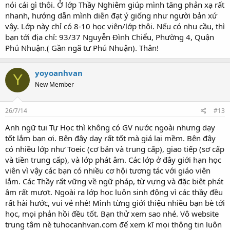
nói cái gì thôi. Ở lớp Thầy Nghiêm giúp mình tăng phản xạ rất
nhanh, hướng dẫn mình diễn đạt ý giống như người bản xứ
vậy. Lớp này chỉ có 8-10 học viên/lớp thôi. Nếu có nhu cầu, thì
bạn tới địa chỉ: 93/37 Nguyễn Đình Chiểu, Phường 4, Quận
Phú Nhuận.( Gần ngã tư Phú Nhuận). Thân!
yoyoanhvan
Y
New Member
26/7/14
#13
Anh ngữ tui Tự Học thì không có GV nước ngoài nhưng dạy
tốt lắm bạn ơi. Bên đây dạy rất tốt mà giá lại mềm. Bên đây
có nhiều lớp như Toeic (cơ bản và trung cấp), giao tiếp (sơ cấp
và tiền trung cấp), và lớp phát âm. Các lớp ở đây giới hạn học
viên vì vậy các bạn có nhiều cơ hội tương tác với giáo viên
lắm. Các Thầy rất vững về ngữ pháp, từ vựng và đặc biệt phát
âm rất mượt. Ngoài ra lớp học luôn sinh động vì các thầy đều
rất hài hước, vui vẻ nhé! Mình từng giới thiệu nhiều bạn bè tới
học, mọi phản hồi đều tốt. Bạn thử xem sao nhé. Vô website
trung tâm nè tuhocanhvan.com để xem kĩ mọi thông tin luôn