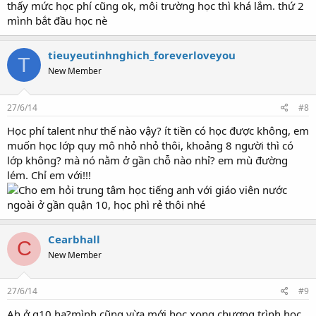
thấy mức học phí cũng ok, môi trường học thì khá lắm. thứ 2
mình bắt đầu học nè
tieuyeutinhnghich_foreverloveyou
T
New Member
27/6/14
#8
Học phí talent như thế nào vậy? ít tiền có học được không, em
muốn học lớp quy mô nhỏ nhỏ thôi, khoảng 8 người thì có
lớp không? mà nó nằm ở gần chỗ nào nhỉ? em mù đường
lém. Chỉ em với!!!
Cearbhall
C
New Member
27/6/14
#9
Ah,ở q10 ha?mình cũng vừa mới học xong chương trình học