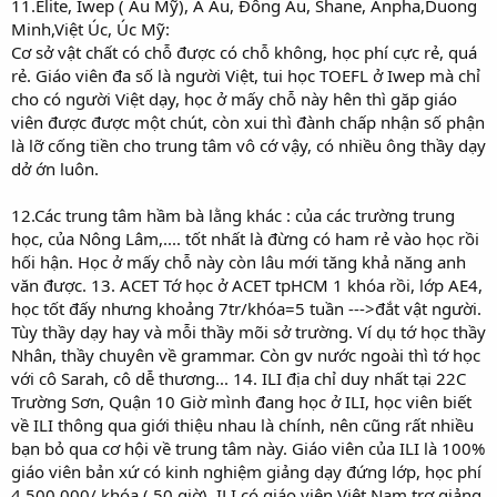
11.Elite, Iwep ( Âu Mỹ), Á Âu, Đông Âu, Shane, Anpha,Duong
Minh,Việt Úc, Úc Mỹ:
Cơ sở vật chất có chỗ được có chỗ không, học phí cực rẻ, quá
rẻ. Giáo viên đa số là người Việt, tui học TOEFL ở Iwep mà chỉ
cho có người Việt dạy, học ở mấy chỗ này hên thì găp giáo
viên được được một chút, còn xui thì đành chấp nhận số phận
là lỡ cống tiền cho trung tâm vô cớ vậy, có nhiều ông thầy dạy
dở ớn luôn.
12.Các trung tâm hầm bà lằng khác : của các trường trung
học, của Nông Lâm,.... tốt nhất là đừng có ham rẻ vào học rồi
hối hận. Học ở mấy chỗ này còn lâu mới tăng khả năng anh
văn được. 13. ACET Tớ học ở ACET tpHCM 1 khóa rồi, lớp AE4,
học tốt đấy nhưng khoảng 7tr/khóa=5 tuần --->đắt vật người.
Tùy thầy dạy hay và mỗi thầy mõi sở trường. Ví dụ tớ học thầy
Nhân, thầy chuyên về grammar. Còn gv nước ngoài thì tớ học
với cô Sarah, cô dễ thương... 14. ILI địa chỉ duy nhất tại 22C
Trường Sơn, Quận 10 Giờ mình đang học ở ILI, học viên biết
về ILI thông qua giới thiệu nhau là chính, nên cũng rất nhiều
bạn bỏ qua cơ hội về trung tâm này. Giáo viên của ILI là 100%
giáo viên bản xứ có kinh nghiệm giảng dạy đứng lớp, học phí
4,500,000/ khóa ( 50 giờ). ILI có giáo viên Việt Nam trợ giảng