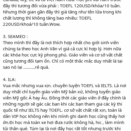
đây thì tương đối vừa phải : TOEFL 120USD/khóa/10 tuần.
Nhưng thời gian gần đây thì giá tăng như tên lửa trong khi
chất lượng thì không tăng bao nhiêu: TOEFL
220USD/khoá/10 tuần.Wow.
3. SEAMEO :
Theo mình thì đây là nơi thích hợp nhất cho giới sinh viên
chúng ta theo học Anh Văn vì giá cả cực kì hợp lý. Hơn nữa
các khóa học cực kỳ phong phú. Giáo viên và cơ sở vật chất
cũng tương đối tạm ổn. Chỉ có một thắc mắc duy nhất là tại
sao nó lại ..........rẻ quá.
4. ILA:
Vua mắc nhưng vua xịn. chuyên luyện TOEFL và IELTS. Là nơi
duy nhất chỉ tuyển giáo viên Mỹ bản xứ, không tuyển giáo
viên Mỹ gốc Á hay Âu. Đồng thời các giáo viên ở đây chính là
những người sẽ gác các bạn khi các bạn tham gia các kỳ thi
quốc tế như IELTS hay TOEFL. cơ sở vật chất rất xịn, toàn là
dân VIP học không nên khi mình ghi danh học cũng thấy hơi
ớn.Đi học mà toàn xe hơi đưa rước không hà, hic , làm mình
tủi thân qué. Túm lại là nơi đây học rất tốt nhưng trước khi