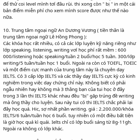
để thử coi level mình tơí đâu rùi. thi xong còn " bị " in một cái
bản điểm miễn phí cho xem mình score được như thế nào
nữa.
10. Trung tâm ngoại ngữ An Dương Vương ( tiền thân là
trung tâm ngoại ngữ Lê Hồng Phong ):
Các khóa học rất nhiều, có cả các lớp luyện kỹ năng riêng như
lớp speaking. listening, writing vơí học phí rất mềm : 600
000/listening họặc speaking/tuần 2 buổi/học 5 tuần. 300/lớp
writing/5 tuần/tuần học 1 buổi. Ngoài ra còn có TOEFL, TOEIC
và một điểm cực mạnh của trung tâm này là chuyên dạy
IELTS. Có 3 cấp lớp IELTS và các thầy dạy IELTS cực kỳ có kinh
nghiệm trong việc dạy chứng chỉ này. Không biết có phải
ngẫu nhiên hay không mà 3 thằng bạn của tui học ở đây
trong 3 lần thi IELTS khác nhau đều "bị" gặp trúng đề writing
mà ông thầy cho luyện. Sau này tui có thi IELTS chắc phải lại
đây học quá. Hic, sợ nhất phần writing. giá : 2.200.000/khóa
IELTS/6 tuần/tuần học 6 buổi. tuy nhiên có một điều bất tiện
là giờ học quá kì quái. Ielts chỉ có lớp buổi sáng từ 8g-11gh.
Ngoài ra không có lớp khác.