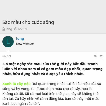
Sắc màu cho cuộc sống
T
S
long
6/2/09
ạ
t
o
a
long
L
b
r
New Member
ở
t
i
d
a
6/2/09
#1
t
e
Có một ngày sắc màu của thế giới này bắt đầu tranh
luận với nhau xem ai có gam màu đẹp nhất, quan trọng
nhất, hữu dụng nhất và được yêu thích nhất.
Xanh lá cây nói:
"tui quan trọng nhất. tui là dấu hiệu của sự
sống và hy vọng. tui được chọn màu cho cỏ cây, hoa lá.
Không có tôi, tất cả mọi loài trên thế gian này sẽ không thể
tồn tại. Cứ hãy nhìn về cánh đồng kia, bạn sẽ thấy một màu
xanh bạt ngàn của tôi".