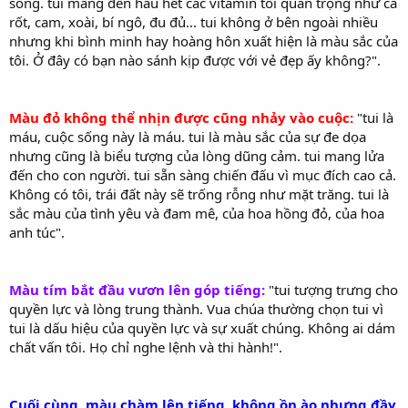
sống. tui mang đến hầu hết các vitamin tối quan trọng như cà
rốt, cam, xoài, bí ngô, đu đủ... tui không ở bên ngoài nhiều
nhưng khi bình minh hay hoàng hôn xuất hiện là màu sắc của
tôi. Ở đây có bạn nào sánh kịp được với vẻ đẹp ấy không?".
Màu đỏ không thể nhịn được cũng nhảy vào cuộc:
"tui là
máu, cuộc sống này là máu. tui là màu sắc của sự đe dọa
nhưng cũng là biểu tượng của lòng dũng cảm. tui mang lửa
đến cho con người. tui sẵn sàng chiến đấu vì mục đích cao cả.
Không có tôi, trái đất này sẽ trống rỗng như mặt trăng. tui là
sắc màu của tình yêu và đam mê, của hoa hồng đỏ, của hoa
anh túc".
Màu tím bắt đầu vươn lên góp tiếng:
"tui tượng trưng cho
quyền lực và lòng trung thành. Vua chúa thường chọn tui vì
tui là dấu hiệu của quyền lực và sự xuất chúng. Không ai dám
chất vấn tôi. Họ chỉ nghe lệnh và thi hành!".
Cuối cùng, màu chàm lên tiếng, không ồn ào nhưng đầy