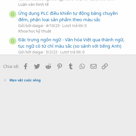
Luận văn Kinh tế
Ứng dụng PLC điều khiển tự động băng chuyền
D
đếm, phân loại sản phẩm theo màu sắc
Gửi bởi daigai
4/10/23
Lượt trả lời: 0
Khoa học kỹ thuật
Đặc trưng ngôn ngữ - Văn hóa Việt qua thành ngữ,
D
tục ngữ có từ chỉ màu sắc (so sánh với tiếng Anh)
Gửi bởi daigai
5/2/22
Lượt trả lời: 0
Ngoại ngữ
Facebook
Twitter
Reddit
Pinterest
Tumblr
WhatsApp
Địa chỉ Email
Link
BÀI THI đối CHIẾU TRƯỜNG từ VỰNG màu sắc
Chia sẻ:
D
Gửi bởi daigai
13/10/21
Lượt trả lời: 0
Luận văn Sư phạm
Mẹo vặt cuộc sống
Đồ án Cánh tay robot phân loại sản phẩm dựa theo
D
màu sắc
Gửi bởi daigai
7/10/21
Lượt trả lời: 0
Công nghệ thông tin
Đếm và phân loại sản phẩm theo màu sắc
D
Gửi bởi daigai
13/1/20
Lượt trả lời: 0
Nông Lâm Thủy sản
Màu sắc và chất liệu - Những yếu tố quan trọng
P