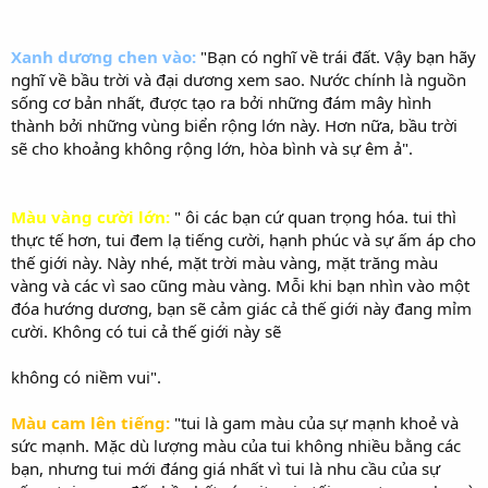
Xanh dương chen vào:
"Bạn có nghĩ về trái đất. Vậy bạn hãy
nghĩ về bầu trời và đại dương xem sao. Nước chính là nguồn
sống cơ bản nhất, được tạo ra bởi những đám mây hình
thành bởi những vùng biển rộng lớn này. Hơn nữa, bầu trời
sẽ cho khoảng không rộng lớn, hòa bình và sự êm ả".
Màu vàng cười lớn:
" ôi các bạn cứ quan trọng hóa. tui thì
thực tế hơn, tui đem lạ tiếng cười, hạnh phúc và sự ấm áp cho
thế giới này. Này nhé, mặt trời màu vàng, mặt trăng màu
vàng và các vì sao cũng màu vàng. Mỗi khi bạn nhìn vào một
đóa hướng dương, bạn sẽ cảm giác cả thế giới này đang mỉm
cười. Không có tui cả thế giới này sẽ
không có niềm vui".
Màu cam lên tiếng:
"tui là gam màu của sự mạnh khoẻ và
sức mạnh. Mặc dù lượng màu của tui không nhiều bằng các
bạn, nhưng tui mới đáng giá nhất vì tui là nhu cầu của sự