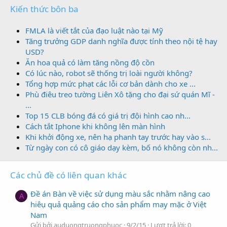
Kiến thức bôn ba
FMLA là viết tắt của đạo luật nào tại Mỹ
Tăng trưởng GDP danh nghĩa được tính theo nội tệ hay
USD?
Ăn hoa quả có làm tăng nồng độ cồn
Có lúc nào, robot sẽ thống trị loài người không?
Tổng hợp mức phạt các lỗi cơ bản dành cho xe ...
Phù điêu treo tường Liên Xô tặng cho đại sứ quán Mĩ -
...
Top 15 CLB bóng đá có giá trị đội hình cao nh...
Cách tắt Iphone khi không lên màn hình
Khi khởi động xe, nên hạ phanh tay trước hay vào s...
Từ ngày con có cô giáo dạy kèm, bố nó không còn nh...
Các chủ đề có liên quan khác
Đề án Bàn về việc sử dụng màu sắc nhằm nâng cao
A
hiêụ quả quảng cáo cho sản phẩm may mặc ở Việt
Nam
Gửi bởi auduongtruongphuoc
9/2/15
Lượt trả lời: 0