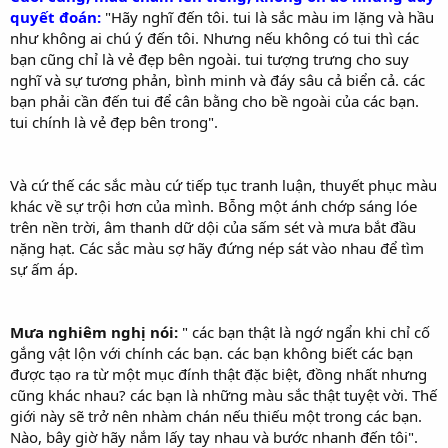
quyết đoán:
"Hãy nghĩ đến tôi. tui là sắc màu im lặng và hầu
như không ai chú ý đến tôi. Nhưng nếu không có tui thì các
bạn cũng chỉ là vẻ đẹp bên ngoài. tui tượng trưng cho suy
nghĩ và sự tương phản, bình minh và đáy sâu cả biển cả. các
bạn phải cần đến tui để cân bằng cho bề ngoài của các bạn.
tui chính là vẻ đẹp bên trong".
Và cứ thế các sắc màu cứ tiếp tục tranh luận, thuyết phục màu
khác về sự trội hơn của mình. Bỗng một ánh chớp sáng lóe
trên nền trời, âm thanh dữ dội của sấm sét và mưa bắt đầu
nặng hạt. Các sắc màu sợ hãy đứng nép sát vào nhau để tìm
sự ấm áp.
Mưa nghiêm nghị nói:
" các bạn thật là ngớ ngẩn khi chỉ cố
gắng vật lộn với chính các bạn. các bạn không biết các bạn
được tạo ra từ một mục đính thật đặc biệt, đồng nhất nhưng
cũng khác nhau? các bạn là những màu sắc thật tuyệt vời. Thế
giới này sẽ trở nên nhàm chán nếu thiếu một trong các bạn.
Nào, bây giờ hãy nắm lấy tay nhau và bước nhanh đến tôi".