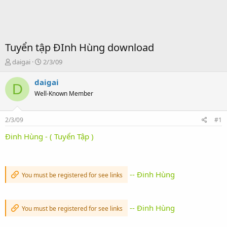
Tuyển tập ĐInh Hùng download
T
S
daigai
2/3/09
ạ
t
o
a
daigai
D
b
r
Well-Known Member
ở
t
i
d
a
2/3/09
#1
t
e
Đinh Hùng - ( Tuyển Tập )
-- Đinh Hùng
You must be registered for see links
-- Đinh Hùng
You must be registered for see links