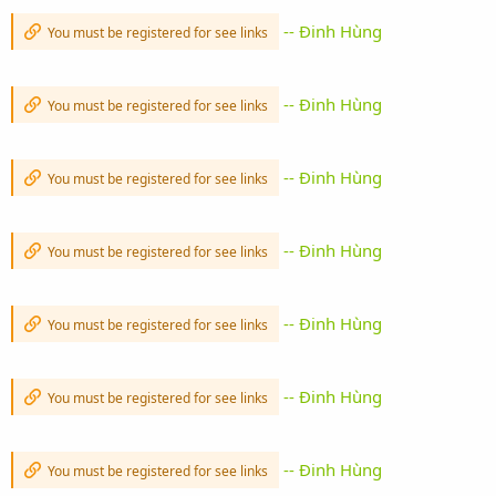
-- Đinh Hùng
You must be registered for see links
-- Đinh Hùng
You must be registered for see links
-- Đinh Hùng
You must be registered for see links
-- Đinh Hùng
You must be registered for see links
-- Đinh Hùng
You must be registered for see links
-- Đinh Hùng
You must be registered for see links
-- Đinh Hùng
You must be registered for see links