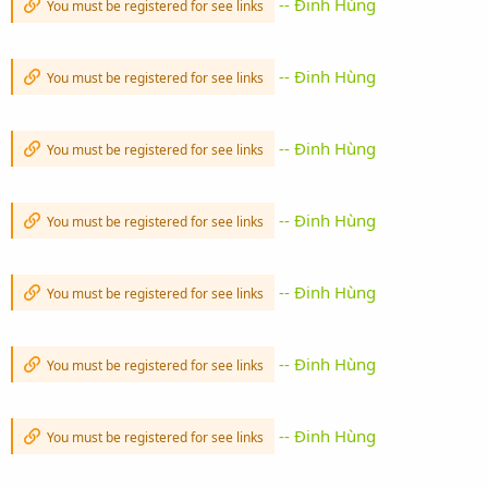
-- Đinh Hùng
You must be registered for see links
-- Đinh Hùng
You must be registered for see links
-- Đinh Hùng
You must be registered for see links
-- Đinh Hùng
You must be registered for see links
-- Đinh Hùng
You must be registered for see links
-- Đinh Hùng
You must be registered for see links
-- Đinh Hùng
You must be registered for see links