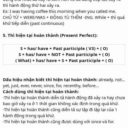
thì hành động thứ hai xảy ra.
Ex: I was having coffee this morning when you called me.
CHỦ TỪ + WERE/WAS + ÐỘNG TÙ THÊM -ING. While + thì quá
khứ tiếp diễn (past continuous)
5. Thì hiện tại hoàn thành (Present Perfect):
S + has/ have + Past participle ( V3) + ( O)
S + has/ have + NOT + Past participle + ( O)
( What) + has/ have + S + Past participle + ( O)
Dấu hiệu nhận biết thì hiện tại hoàn thành:
already, not…
yet, just, ever, never, since, for, recenthy, before…
Cách dùng thì hiện tại hoàn thành:
-Thì hiện tại hoàn thành diễn tả hành động đã xảy ra hay chưa
bao giờ xảy ra ở 1 thời gian không xác định trong quá khứ.
-Thì hiện tại hoàn thành cũng diễn tả sự lập đi lập lại của 1
hành động trong quá khứ.
-Thì hiện tại hoàn thành cũng được dùng với since và for.