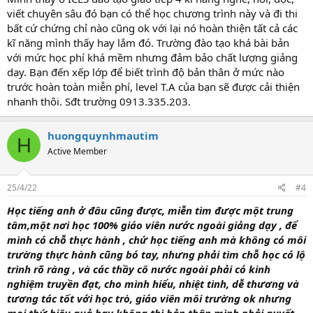
viết chuyên sâu đó bạn có thể học chương trình này và đi thi
bất cứ chứng chỉ nào cũng ok với lại nó hoàn thiện tất cả các
kĩ năng mình thấy hay lắm đó. Trường đào tạo khá bài bản
với mức học phí khá mềm nhưng đảm bảo chất lượng giảng
dạy. Bạn đến xếp lớp để biết trình độ bản thân ở mức nào
trước hoàn toàn miễn phí, level T.A của bạn sẽ được cải thiện
nhanh thôi. Sđt trường 0913.335.203.
huongquynhmautim
H
Active Member
25/4/22
#4
Học tiếng anh ở đâu cũng được, miễn tìm được một trung
tâm,một nơi học 100% giáo viên nước ngoài giảng dạy , để
mình có chỗ thực hành , chứ học tiếng anh mà không có môi
trường thực hành cũng bó tay, nhưng phải tìm chỗ học có lộ
trình rõ ràng , và các thầy cô nước ngoài phải có kinh
nghiệm truyền đạt, cho mình hiểu, nhiệt tình, dễ thương và
tương tác tốt với học trò, giáo viên môi trường ok nhưng
mọi thứ hiệu quả hay không thì bản thân mình phải quyết