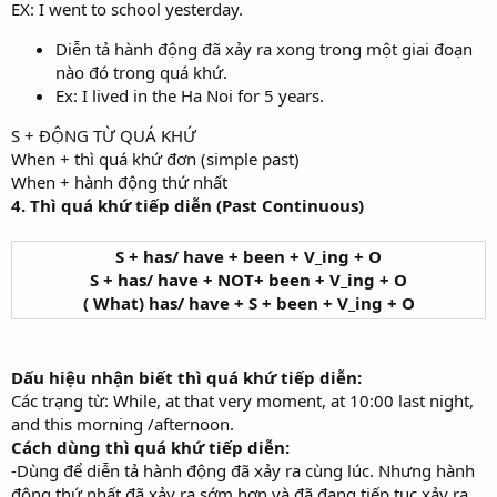
EX: I went to school yesterday.
Diễn tả hành động đã xảy ra xong trong một giai đoạn
nào đó trong quá khứ.
Ex: I lived in the Ha Noi for 5 years.
S + ÐỘNG TỪ QUÁ KHỨ
When + thì quá khứ đơn (simple past)
When + hành động thứ nhất
4. Thì quá khứ tiếp diễn (Past Continuous)
S + has/ have + been + V_ing + O
S + has/ have + NOT+ been + V_ing + O
( What) has/ have + S + been + V_ing + O
Dấu hiệu nhận biết thì quá khứ tiếp diễn:
Các trạng từ: While, at that very moment, at 10:00 last night,
and this morning /afternoon.
Cách dùng thì quá khứ tiếp diễn:
-Dùng để diễn tả hành động đã xảy ra cùng lúc. Nhưng hành
động thứ nhất đã xảy ra sớm hơn và đã đang tiếp tục xảy ra