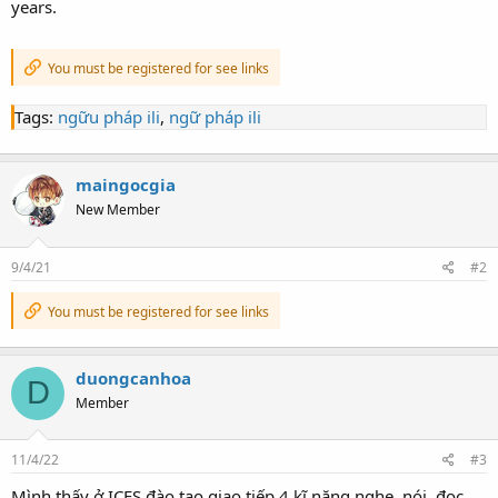
years.
You must be registered for see links
Tags:
ngữu pháp ili
,
ngữ pháp ili
maingocgia
New Member
9/4/21
#2
You must be registered for see links
duongcanhoa
D
Member
11/4/22
#3
Mình thấy ở ICES đào tạo giao tiếp 4 kĩ năng nghe, nói, đọc,