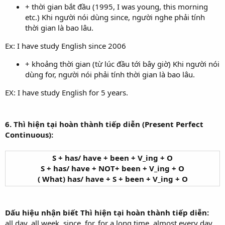
+ thời gian bắt đầu (1995, I was young, this morning
etc.) Khi người nói dùng since, người nghe phải tính
thời gian là bao lâu.
Ex: I have study English since 2006
+ khoảng thời gian (từ lúc đầu tới bây giờ) Khi người nói
dùng for, người nói phải tính thời gian là bao lâu.
EX: I have study English for 5 years.
6. Thì hiện tại hoàn thành tiếp diễn (Present Perfect
Continuous):
S + has/ have + been + V_ing + O
S + has/ have + NOT+ been + V_ing + O
( What) has/ have + S + been + V_ing + O
Dấu hiệu nhận biết Thì hiện tại hoàn thành tiếp diễn:
all day, all week, since, for, for a long time, almost every day