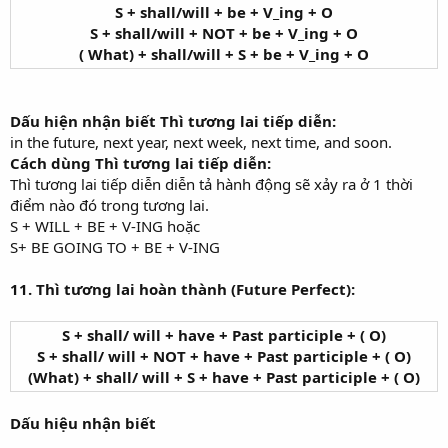
S + shall/will + be + V_ing + O
S + shall/will + NOT + be + V_ing + O
( What) + shall/will + S + be + V_ing + O
Dấu hiện nhận biết Thì tương lai tiếp diễn:
in the future, next year, next week, next time, and soon.
Cách dùng Thì tương lai tiếp diễn:
Thì tương lai tiếp diễn diễn tả hành động sẽ xảy ra ở 1 thời
điểm nào đó trong tương lai.
S + WILL + BE + V-ING hoặc
S+ BE GOING TO + BE + V-ING
11. Thì tương lai hoàn thành (Future Perfect):
S + shall/ will + have + Past participle + ( O)
S + shall/ will + NOT + have + Past participle + ( O)
(What) + shall/ will + S + have + Past participle + ( O)
Dấu hiệu nhận biết