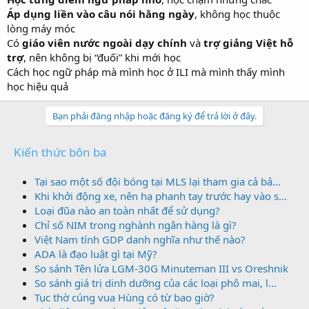
Áp dụng liền vào câu nói hằng ngày
, không học thuộc
lòng máy móc
Có
giáo viên nước ngoài dạy chính
và
trợ giảng Việt hỗ
trợ
, nên không bị “đuối” khi mới học
Cách học ngữ pháp mà mình học ở ILI mà mình thấy mình
học hiệu quả
Bạn phải đăng nhập hoặc đăng ký để trả lời ở đây.
Kiến thức bôn ba
Tại sao một số đội bóng tại MLS lại tham gia cả bả...
Khi khởi động xe, nên hạ phanh tay trước hay vào s...
Loại đũa nào an toàn nhất để sử dụng?
Chỉ số NIM trong nghành ngân hàng là gì?
Việt Nam tính GDP danh nghĩa như thế nào?
ADA là đạo luật gì tại Mỹ?
So sánh Tên lửa LGM-30G Minuteman III vs Oreshnik
So sánh giá trị dinh dưỡng của các loại phô mai, l...
Tục thờ cúng vua Hùng có từ bao giờ?