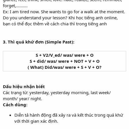
forget,……….
Ex: I am tired now. She wants to go for a walk at the moment.
Do you understand your lesson? Khi học tiếng anh online,
bạn có thể đọc thêm về cách chia thì trong tiếng anh
3. Thì quá khứ đơn (Simple Past):
S + V2/V_ed/ was/ were + O
S + did/ was/ were + NOT + V + O
( What) Did/was/ were + S + V + O?
Dấu hiệu nhận biết
Các trạng từ: yesterday, yesterday morning, last week/
month/ year/ night.
Cách dùng:
Diễn tả hành động đã xảy ra và kết thúc trong quá khứ
với thời gian xác định.