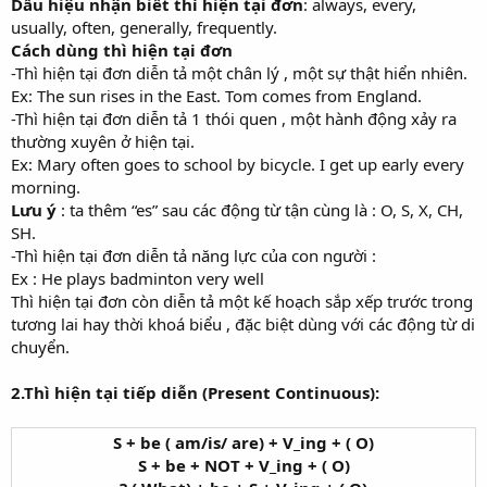
Dấu hiệu nhận biết thì hiện tại đơn
: always, every,
usually, often, generally, frequently.
Cách dùng thì hiện tại đơn
-Thì hiện tại đơn diễn tả một chân lý , một sự thật hiển nhiên.
Ex: The sun rises in the East. Tom comes from England.
-Thì hiện tại đơn diễn tả 1 thói quen , một hành động xảy ra
thường xuyên ở hiện tại.
Ex: Mary often goes to school by bicycle. I get up early every
morning.
Lưu ý
: ta thêm “es” sau các động từ tận cùng là : O, S, X, CH,
SH.
-Thì hiện tại đơn diễn tả năng lực của con người :
Ex : He plays badminton very well
Thì hiện tại đơn còn diễn tả một kế hoạch sắp xếp trước trong
tương lai hay thời khoá biểu , đặc biệt dùng với các động từ di
chuyển.
2.Thì hiện tại tiếp diễn (Present Continuous):
S + be ( am/is/ are) + V_ing + ( O)
S + be + NOT + V_ing + ( O)