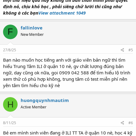
định nó, chịu khó học , phải siêng chứ lười thì cũng như
không à các bạn
View attachment 1049
fallinlove
F
New Member
27/8/25
#5
Bạn nào muốn học tiếng anh với giáo viên bản ngữ thì tìm
hiểu Trung Tâm ILI ở quận 10 nè, gv chất lượng đúng bản
ngữ, dạy cũng ok nữa, gọi 0909 042 588 để tìm hiểu lộ trình
xem thử có phù hợp không, trung tâm có test miễn phí nên
yên tâm tìm hiểu cho kỹ nè
huongquynhmautim
H
Active Member
8/11/25
#6
Bé em mình sinh viên đang ở ILI TT TA ở quận 10 nè, học 4 kỹ