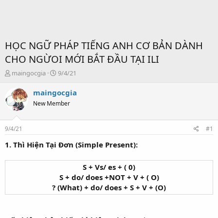
HỌC NGỮ PHÁP TIẾNG ANH CƠ BẢN DÀNH
CHO NGỪOI MỚI BẮT ĐẦU TẠI ILI
T
S
maingocgia
9/4/21
ạ
t
o
a
maingocgia
b
r
New Member
ở
t
i
d
a
9/4/21
#1
t
e
1. Thì Hiện Tại Đơn (Simple Present):
S + Vs/ es + ( 0)
S + do/ does +NOT + V + ( O)
? (What) + do/ does + S + V + (O)