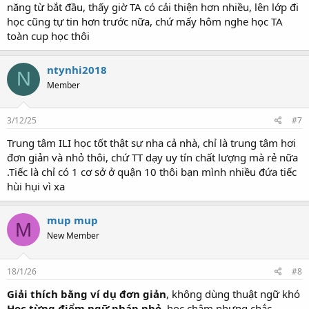
năng từ bắt đầu, thấy giờ TA có cải thiện hơn nhiều, lên lớp đi
học cũng tự tin hơn trước nữa, chứ mấy hôm nghe học TA
toàn cup học thôi
ntynhi2018
N
Member
3/12/25
#7
Trung tâm ILI học tốt thật sự nha cả nhà, chỉ là trung tâm hơi
đơn giản và nhỏ thôi, chứ TT dạy uy tín chất lượng mà rẻ nữa
.Tiếc là chỉ có 1 cơ sở ở quận 10 thôi bạn mình nhiều đứa tiếc
hùi hụi vì xa
mup mup
M
New Member
18/1/26
#8
Giải thích bằng ví dụ đơn giản
, không dùng thuật ngữ khó
Học từng điểm ngữ pháp nhỏ
, học chậm nhưng chắc