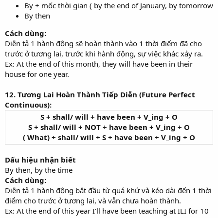
By + mốc thời gian ( by the end of January, by tomorrow
By then
Cách dùng:
Diễn tả 1 hành động sẽ hoàn thành vào 1 thời điểm đã cho
trước ở tương lai, trước khi hành động, sự việc khác xảy ra.
Ex: At the end of this month, they will have been in their
house for one year.
12. Tương Lai Hoàn Thành Tiếp Diễn (Future Perfect
Continuous):
S + shall/ will + have been + V_ing + O
S + shall/ will + NOT + have been + V_ing + O
( What) + shall/ will + S + have been + V_ing + O
Dấu hiệu nhận biết
By then, by the time
Cách dùng:
Diễn tả 1 hành động bắt đầu từ quá khứ và kéo dài đến 1 thời
điểm cho trước ở tương lai, và vẫn chưa hoàn thành.
Ex: At the end of this year I’ll have been teaching at ILI for 10