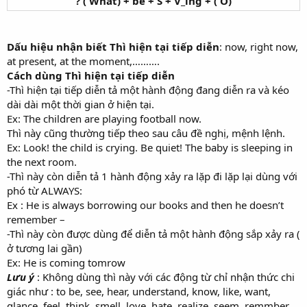
? ( What) + be + S + V_ing + ( O)
Dấu hiệu nhận biết Thì hiện tại tiếp diễn
: now, right now,
at present, at the moment,……….
Cách dùng Thì hiện tại tiếp diễn
-Thì hiện tại tiếp diễn tả một hành động đang diễn ra và kéo
dài dài một thời gian ở hiện tại.
Ex: The children are playing football now.
Thì này cũng thường tiếp theo sau câu đề nghị, mệnh lệnh.
Ex: Look! the child is crying. Be quiet! The baby is sleeping in
the next room.
-Thì này còn diễn tả 1 hành động xảy ra lặp đi lặp lại dùng với
phó từ ALWAYS:
Ex : He is always borrowing our books and then he doesn’t
remember –
-Thì này còn được dùng để diễn tả một hành động sắp xảy ra (
ở tương lai gần)
Ex: He is coming tomrow
Lưu ý
: Không dùng thì này với các động từ chỉ nhận thức chi
giác như : to be, see, hear, understand, know, like, want,
glance, feel, think, smell, love. hate, realize, seem, remmber,