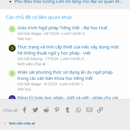
Phù điêu treo tường Liên Xô tặng cho đại sứ quán M...
Các chủ đề có liên quan khác
Giáo trình Ngữ pháp Tiếng Việt - đại học Huế
D
Gửi bởi daigai
24/10/24
Lượt trả lời: 0
Văn học
Thực trạng và tính cấp thiết của việc xây dựng một
B
hệ thống thuật ngữ y học pháp - việt
Gửi bởi bdung
17/5/24
Lượt trả lời: 0
Sinh viên chia sẻ
Khảo sát phương thức sử dụng ẩn dụ ngữ pháp
D
trong các văn bản khoa học tiếng Việt
Gửi bởi daigai
3/12/23
Lượt trả lời: 1
Văn học
Bảng từ toán học pháp - Việt và việt - pháp cho các
H
lớp song ngữ ở các trường đại học và trung học tại
Facebook
Twitter
Reddit
Pinterest
Tumblr
WhatsApp
Địa chỉ Email
Link
Việt Nam
Chia sẻ:
Gửi bởi Hildbrand
2/5/18
Lượt trả lời: 0
Khoa học Tự nhiên
Sinh viên chia sẻ
Nghiên cứu tiến triển của giáo học Pháp ngoại ngữ