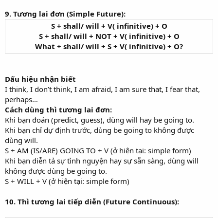
9. Tương lai đơn (Simple Future):
S + shall/ will + V( infinitive) + O
S + shall/ will + NOT + V( infinitive) + O
What + shall/ will + S + V( infinitive) + O?
Dấu hiệu nhận biết
I think, I don’t think, I am afraid, I am sure that, I fear that,
perhaps…
Cách dùng thì tương lai đơn:
Khi bạn đoán (predict, guess), dùng will hay be going to.
Khi bạn chỉ dự định trước, dùng be going to không được
dùng will.
S + AM (IS/ARE) GOING TO + V (ở hiện tại: simple form)
Khi bạn diễn tả sự tình nguyện hay sự sẵn sàng, dùng will
không được dùng be going to.
S + WILL + V (ở hiện tại: simple form)
10. Thì tương lai tiếp diễn (Future Continuous):