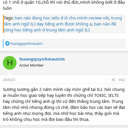
có 1 chỗ ở quận 10,chỗ thì nói thủ đức,mình không biết ở đâu
luôn
Tags:
bạn nào đang học ielts ở ili cho mình review với
,
trung
tâm anh ngữ ILI dạy tiếng anh được không ạ
,
bạn nào đã
từng học tiếng anh ở trung tâm anh ngữ ILI
R
huongquynhmautim
e
a
c
huongquynhmautim
H
t
Active Member
i
o
n
s
28/9/23
#42
:
Sương sương gần 2 năm mình cày mòn ghế tại ILI. Nói chung
ai muốn học giao tiếp hay luyện thi chứng chỉ TOEIC, IELTS
hay chứng chỉ tiếng anh gì thì cứ đến thẳng trung tâm. Trung
tâm nhỏ nhỏ nhưng đừng có chê, đảm bảo học các bạn sẽ đạt
tiếng anh như mong đợi, mà nhớ học bài nha, thầy giỏi mà
trò không chịu học mà đợi bao đậu thì thua.