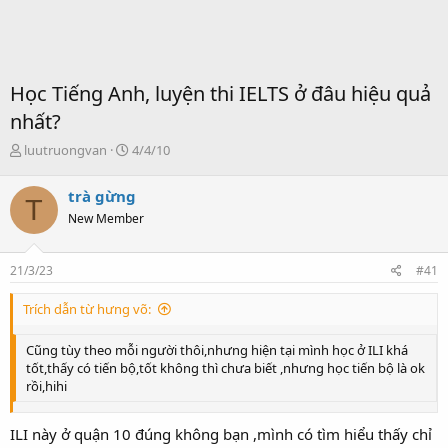
Học Tiếng Anh, luyện thi IELTS ở đâu hiệu quả
nhất?
T
S
luutruongvan
4/4/10
ạ
t
o
a
trà gừng
T
b
r
New Member
ở
t
i
d
a
21/3/23
#41
t
e
Trích dẫn từ hưng võ:
Cũng tùy theo mỗi người thôi,nhưng hiện tại mình học ở ILI khá
tốt,thấy có tiến bộ,tốt không thì chưa biết ,nhưng học tiến bộ là ok
rồi,hihi
ILI này ở quận 10 đúng không bạn ,mình có tìm hiểu thấy chỉ