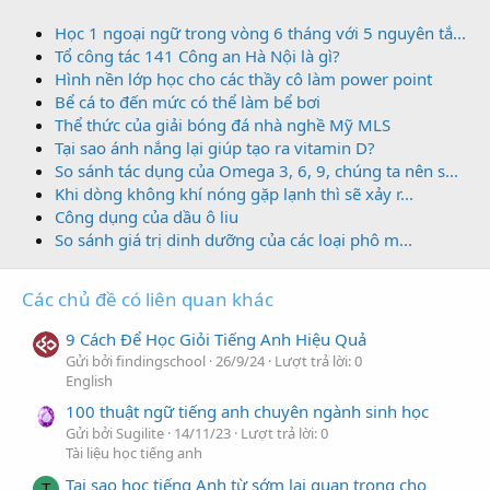
Học 1 ngoại ngữ trong vòng 6 tháng với 5 nguyên tắ...
Tổ công tác 141 Công an Hà Nội là gì?
Hình nền lớp học cho các thầy cô làm power point
Bể cá to đến mức có thể làm bể bơi
Thể thức của giải bóng đá nhà nghề Mỹ MLS
Tại sao ánh nắng lại giúp tạo ra vitamin D?
So sánh tác dụng của Omega 3, 6, 9, chúng ta nên s...
Khi dòng không khí nóng gặp lạnh thì sẽ xảy r...
Công dụng của dầu ô liu
So sánh giá trị dinh dưỡng của các loại phô m...
Các chủ đề có liên quan khác
9 Cách Để Học Giỏi Tiếng Anh Hiệu Quả
Gửi bởi findingschool
26/9/24
Lượt trả lời: 0
English
100 thuật ngữ tiếng anh chuyên ngành sinh học
Gửi bởi Sugilite
14/11/23
Lượt trả lời: 0
Tài liệu học tiếng anh
Tại sao học tiếng Anh từ sớm lại quan trọng cho
T