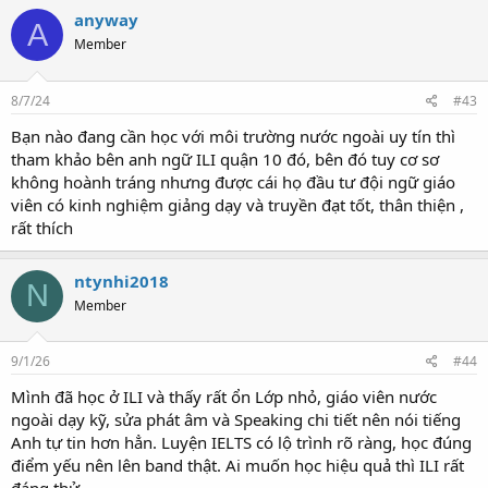
anyway
A
Member
8/7/24
#43
Bạn nào đang cần học với môi trường nước ngoài uy tín thì
tham khảo bên anh ngữ ILI quận 10 đó, bên đó tuy cơ sơ
không hoành tráng nhưng được cái họ đầu tư đội ngữ giáo
viên có kinh nghiệm giảng dạy và truyền đạt tốt, thân thiện ,
rất thích
ntynhi2018
N
Member
9/1/26
#44
Mình đã học ở ILI và thấy rất ổn Lớp nhỏ, giáo viên nước
ngoài dạy kỹ, sửa phát âm và Speaking chi tiết nên nói tiếng
Anh tự tin hơn hẳn. Luyện IELTS có lộ trình rõ ràng, học đúng
điểm yếu nên lên band thật. Ai muốn học hiệu quả thì ILI rất