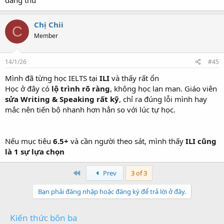
đáng thử
Chị Chii
C
Member
14/1/26
#45
Mình đã từng học IELTS tại
ILI
và thấy rất ổn
Học ở đây có
lộ trình rõ ràng
, không học lan man. Giáo viên
sửa Writing & Speaking rất kỹ
, chỉ ra đúng lỗi mình hay
mắc nên tiến bộ nhanh hơn hẳn so với lúc tự học.
Nếu mục tiêu
6.5+
và cần người theo sát, mình thấy
ILI cũng
là 1 sự lựa chọn
First
Prev
3 of 3
Bạn phải đăng nhập hoặc đăng ký để trả lời ở đây.
Kiến thức bôn ba