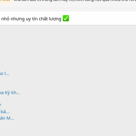
m nhỏ nhưng uy tín chất lượng
 l...
 Kỳ kh...
?
bả...
án M...