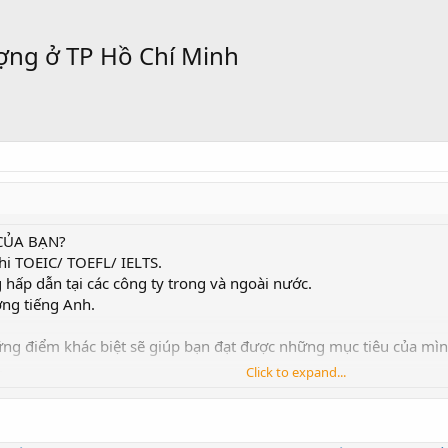
ượng ở TP Hồ Chí Minh
CỦA BẠN?
thi TOEIC/ TOEFL/ IELTS.
 hấp dẫn tại các công ty trong và ngoài nước.
ờng tiếng Anh.
hững điểm khác biệt sẽ giúp bạn đạt được những mục tiêu của mìn
.
Click to expand...
gian ngắn.
ạy tiếng Anh Quốc tế (CELTA, TESOL, CTBE).