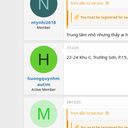
N
Trích dẫn từ bé thơ:
o
n
s
You must be registered for see
:
ntynhi2018
Member
Trung tâm nhỏ nhưng thấy ai 
7/12/25
H
22-24 Khu C, Trường Sơn, P.15
huongquynhm
autim
Active Member
28/12/25
M
Trích dẫn từ bé thơ:
You must be registered for see