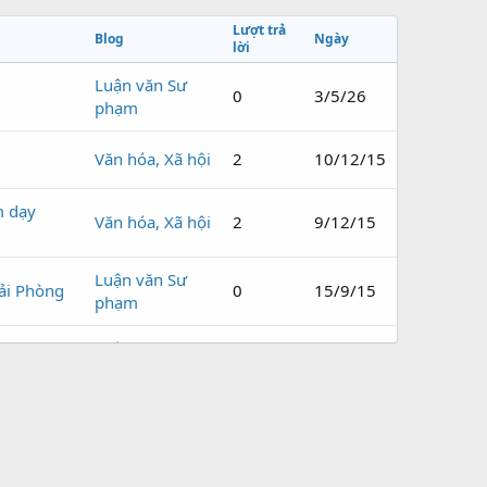
Lượt trả
Blog
Ngày
lời
Luận văn Sư
0
3/5/26
phạm
Văn hóa, Xã hội
2
10/12/15
m dạy
Văn hóa, Xã hội
2
9/12/15
Luận văn Sư
ải Phòng
0
15/9/15
phạm
Luận văn Sư
 Định
0
15/9/15
phạm
Luận văn Sư
0
15/9/15
phạm
Luận văn Sư