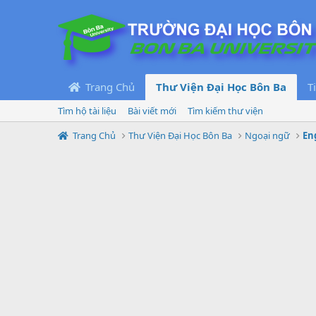
Trang Chủ
Thư Viện Đại Học Bôn Ba
T
Tìm hộ tài liệu
Bài viết mới
Tìm kiếm thư viện
Trang Chủ
Thư Viện Đại Học Bôn Ba
Ngoại ngữ
En