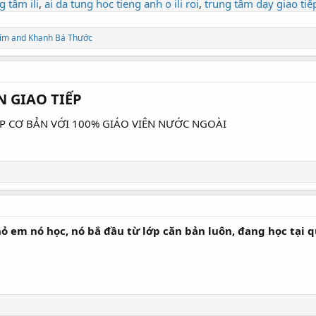
g tâm ili
,
ai da tung hoc tieng anh o ili roi
,
trung tâm dạy giao tiế
ếp.
ím
and
Khanh Bá Thước
/lớp.
 GIAO TIẾP
n đến với một tương lai tươi sáng hơn.
P CƠ BẢN VỚI 100% GIÁO VIÊN NƯỚC NGOÀI
 links
 HCM
nhỏ em nó học, nó bắ đầu từ lớp căn bản luôn, đang học tại