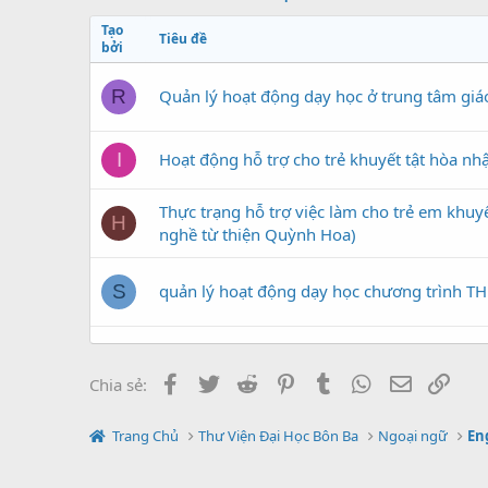
Tạo
Tiêu đề
bởi
Quản lý hoạt động dạy học ở trung tâm gi
R
Hoạt động hỗ trợ cho trẻ khuyết tật hòa n
I
Thực trạng hỗ trợ việc làm cho trẻ em khuy
H
nghề từ thiện Quỳnh Hoa)
quản lý hoạt động dạy học chương trình 
S
quản lý hoạt động dạy học theo chương trì
B
Facebook
Twitter
Reddit
Pinterest
Tumblr
WhatsApp
Địa chỉ Em
Link
Chia sẻ:
quản lý hoạt động dạy học ở Trung tâm giá
R
Trang Chủ
Thư Viện Đại Học Bôn Ba
Ngoại ngữ
En