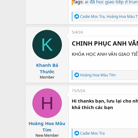
• Lớp chuyên luyện thi IELTS.
Tags:
ai đã học giao tiếp ở trun
• Lớp chuyên Anh văn giao ti
• Lớp nói trước công chúng.
R
Cadie Moc Tra
,
Hoàng Hoa Màu T
• Lớp luyện phát âm.
e
a
• Lớp nhỏ, tối đa 15 học viên
c
5/4/24
• Học phí thấp.
t
K
i
CHINH PHỤC ANH VĂN
o
Tại ILI, chúng tui sẽ giúp bạ
n
KHÓA HỌC ANH VĂN GIAO TIẾ
s
Tel: 0283 9778989
:
Khanh Bá
You must be registered for see
Thước
R
Hoàng Hoa Màu Tím
Member
22C Trường Sơn, F15, Q10,
e
a
c
15/5/24
t
H
i
Hi thanks bạn, lưu lại cho 
o
khá thích các bạn
n
s
:
Hoàng Hoa Màu
Tím
R
Cadie Moc Tra
New Member
e