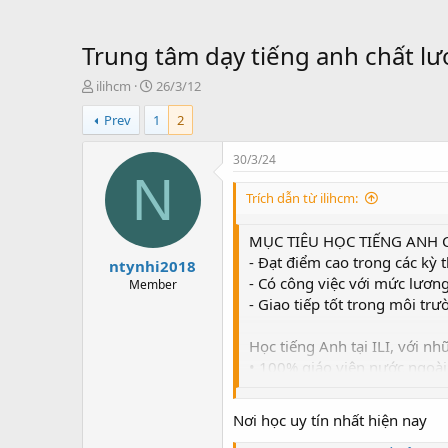
Trung tâm dạy tiếng anh chất l
T
S
ilihcm
26/3/12
ạ
t
Prev
1
2
o
a
b
r
ở
t
30/3/24
i
d
N
a
Trích dẫn từ ilihcm:
t
e
MỤC TIÊU HỌC TIẾNG ANH 
- Đạt điểm cao trong các kỳ 
ntynhi2018
- Có công việc với mức lương
Member
- Giao tiếp tốt trong môi trư
Học tiếng Anh tại ILI, với n
• 100% giáo viên nước ngoài
• Đạt kết quả cao trong thời 
• Giáo viên có 3 chứng chỉ d
Nơi học uy tín nhất hiện nay
• Giáo trình học hiệu quả.