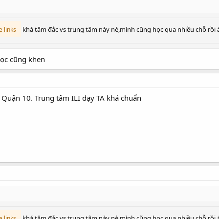
khá tâm đắc vs trung tâm này nè,mình cũng học qua nhiều chỗ rồi 
 links
học cũng khen
, Quận 10. Trung tâm ILI dạy TA khá chuẩn
khá tâm đắc vs trung tâm này nè,mình cũng học qua nhiều chỗ rồi 
 links