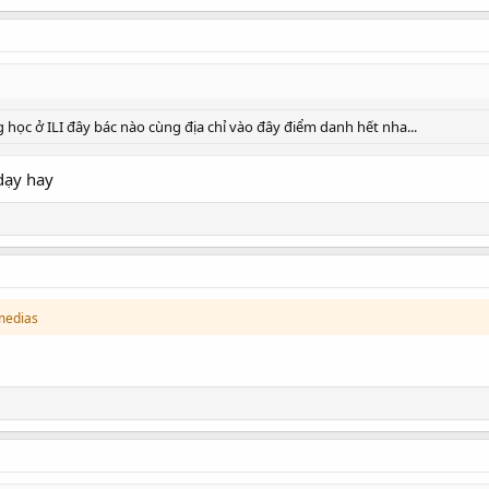
học ở ILI đây bác nào cùng địa chỉ vào đây điểm danh hết nha...
dạy hay
medias