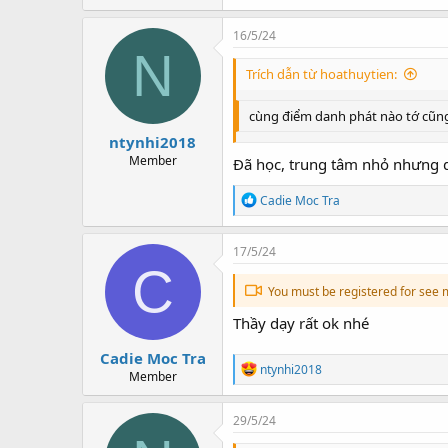
a
c
16/5/24
t
N
i
Trích dẫn từ hoathuytien:
o
n
s
cùng điểm danh phát nào tớ cũng 
:
ntynhi2018
Member
Đã học, trung tâm nhỏ nhưng 
R
Cadie Moc Tra
e
a
c
17/5/24
t
C
i
You must be registered for see 
o
n
Thầy dạy rất ok nhé
s
:
Cadie Moc Tra
R
ntynhi2018
Member
e
a
c
29/5/24
t
i