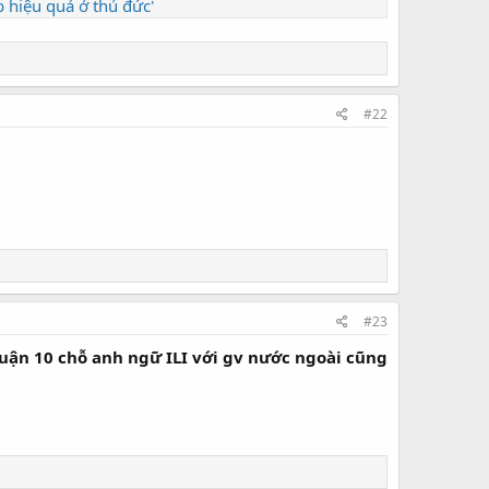
p hiệu quả ở thủ đức'
#22
#23
 quận 10 chỗ anh ngữ ILI với gv nước ngoài cũng