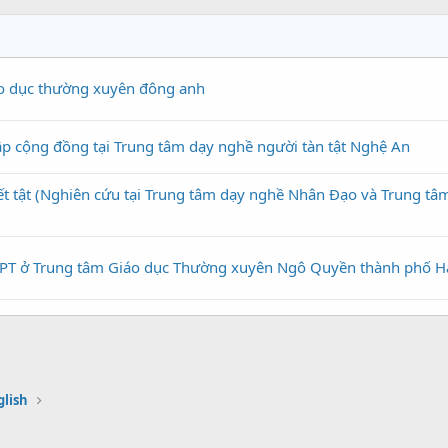
áo dục thường xuyên đông anh
hập cộng đồng tại Trung tâm dạy nghề người tàn tật Nghệ An
ết tật (Nghiên cứu tại Trung tâm dạy nghề Nhân Đạo và Trung tâ
THPT ở Trung tâm Giáo dục Thường xuyên Ngô Quyền thành phố H
nh cấp THPT ở Trung tâm Giáo dục thường xuyên Ý Yên, tỉnh Nam
ail
o dục thường xuyên huyện Văn Lãng, tỉnh Lạng Sơn
glish