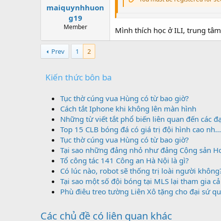
maiquynhhuon
g19
Member
Mình thích học ở ILI, trung tâ
Prev
1
2
Kiến thức bôn ba
Tục thờ cúng vua Hùng có từ bao giờ?
Cách tắt Iphone khi không lên màn hình
Những từ viết tắt phổ biến liên quan đến các đạo
Top 15 CLB bóng đá có giá trị đội hình cao nh...
Tục thờ cúng vua Hùng có từ bao giờ?
Tại sao những đảng nhỏ như đảng Cộng sản Hoa
Tổ công tác 141 Công an Hà Nội là gì?
Có lúc nào, robot sẽ thống trị loài người không
Tại sao một số đội bóng tại MLS lại tham gia cả 
Phù điêu treo tường Liên Xô tặng cho đại sứ qu
Các chủ đề có liên quan khác