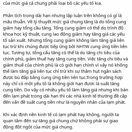
của mức giá cả chung phải loại bỏ các yếu tố kia.
Phân tích trong dài hạn nhưng lập luận trên không có gì là
mâu thuẫn. Về lý thuyết mức giá chung tăng là do tổng cung
giảm hay tổng cầu tăng. Tổng cung giảm có thể do trình độ
khoa học kỹ thuật, cung lao động giảm hay tăng giá các yếu
tố sản xuất. Nhưng tổng cung giảm không làm tăng giá liên
tục trừ khi chúng được tiếp ứng bởi NHTW cung ứng tiền liên
tục. Tương tự, tổng cẩu tăng có thể là do tăng chi tiêu của
chính phủ, giảm thuế hay tăng cung tiền. Việc tăng chi tiêu và
giảm thuế của chính phủ là có giới hạn chính vì vậy nó không
thể làm tăng giá liên tục chỉ trừ khi sự thâm hụt ngân sách
được bù đắp bằng cung ứng tiền liên tục.Trong trường hợp
này chỉ có một yếu tố là không giới hạn đươc là suất tăng
cung tiền. Do vậy có nhiều yếu tố làm tăng giá nhưng khi bàn
đến lạm phát trong dài hạn thì các nhà kinh tế thường đề cập
đến vấn đề suất cung tiền như là nguyên nhân của lạm phát.
Khi xác định nền kinh tế có lạm phát hay không, người ta
quan tâm đến sự tăng giá chung chứ không phải sự giao
động đột ngột của mức giá chung.