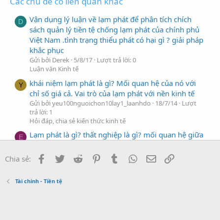
Các chủ đề có liên quan khác
Vận dụng lý luận về lạm phát để phân tích chích
D
sách quản lý tiền tệ chống lạm phát của chính phủ
Việt Nam .tình trạng thiểu phát có hại gì ? giải pháp
khắc phục
Gửi bởi Derek
5/8/17
Lượt trả lời: 0
Luận văn Kinh tế
khái niệm lạm phát là gì? Mối quan hệ của nó với
Y
chỉ số giá cả. Vai trò của lạm phát với nền kinh tế
Gửi bởi yeu100nguoichon10lay1_laanhdo
18/7/14
Lượt
trả lời: 1
Hỏi đáp, chia sẻ kiến thức kinh tế
Lạm phát là gì? thất nghiệp là gì? mối quan hệ giữa
E
lạm phát và thất nghiệp?
Gửi bởi emxinh_emkieu_emyeutrainhagiau
15/7/14
Lượt
Facebook
Twitter
Reddit
Pinterest
Tumblr
WhatsApp
Địa chỉ Email
Link
Chia sẻ:
trả lời: 2
Hỏi đáp, chia sẻ kiến thức kinh tế
Tài chính - Tiền tệ
Vận dụng lý luận về lạm phát để phân tích chích
C
sách quản lý tiền tệ chống lạm phát của chính phủ
Việt Nam, tình trạng thiểu phát có hại gì ? giải pháp
khắc phục