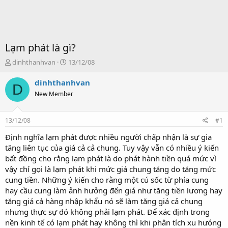
Lạm phát là gì?
T
S
dinhthanhvan
13/12/08
ạ
t
o
a
dinhthanhvan
D
b
r
New Member
ở
t
i
d
a
13/12/08
#1
t
e
Định nghĩa lạm phát được nhiều người chấp nhận là sự gia
tăng liên tục của giá cả cả chung. Tuy vậy vẫn có nhiều ý kiến
bất đồng cho rằng lạm phát là do phát hành tiền quá mức vì
vậy chỉ gọi là lạm phát khi mức giá chung tăng do tăng mức
cung tiền. Những ý kiến cho rằng một cú sốc từ phía cung
hay cầu cung làm ảnh hưởng đến giá như tăng tiền lương hay
tăng giá cả hàng nhập khẩu nó sẽ làm tăng giá cả chung
nhưng thực sự đó không phải lạm phát. Để xác định trong
nền kinh tế có lạm phát hay không thì khi phân tích xu hưóng