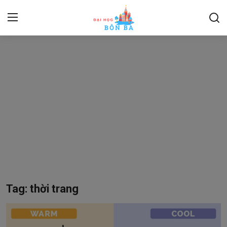
Login
Register
Home
Contact
Kỹ năng mềm
About
Du Lịch, Thể Thao
Tag: thời trang
Pháp luật
Ngoại ngữ