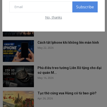
Recommended Posts
Subscribe
No, thanks
Có lúc nào, robot sẽ thống trị loài người
không?
May 30, 2026
Cách tắt Iphone khi không lên màn hình
May 22, 2026
Phù điêu treo tường Liên Xô tặng cho đại
sứ quán M...
May 16, 2026
Tục thờ cúng vua Hùng có từ bao giờ?
Apr 26, 2026