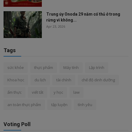
Trung úy Onoda 29 năm cố thủ ở trong
rừng vì không...
Apr 23, 2026
Tags
sức khỏe
thực phẩm
Máy tính
Lập trình
Khoa học
du lịch
tài chính
chế độ dinh dưỡng
ẩm thực
viết tắt
y học
law
an toàn thực phẩm
tập luyện
tình yêu
Voting Poll