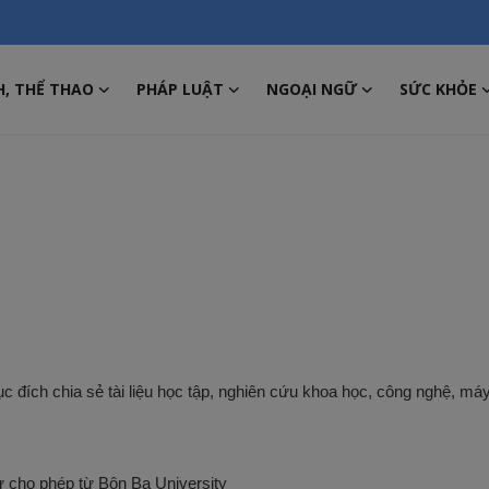
H, THỂ THAO
PHÁP LUẬT
NGOẠI NGỮ
SỨC KHỎE
đích chia sẻ tài liệu học tập, nghiên cứu khoa học, công nghệ, máy
ự cho phép từ Bôn Ba University