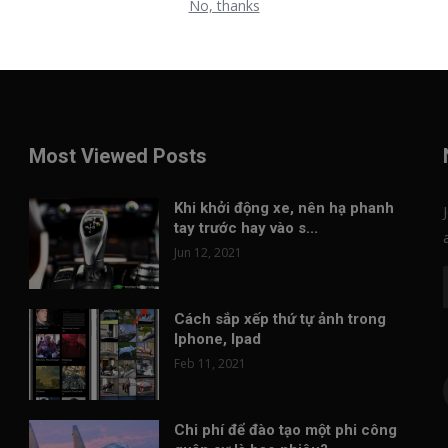
No, thanks
Most Viewed Posts
Khi khởi động xe, nên hạ phanh
tay trước hay vào s...
Jun 12, 2021
Cách sắp xếp thứ tự ảnh trong
Iphone, Ipad
Feb 11, 2021
Chi phí để đào tạo một phi công