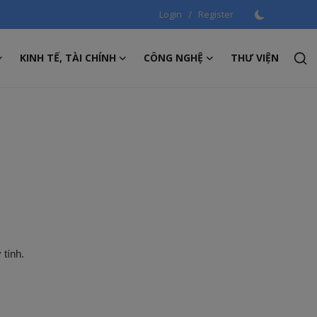
Login
/
Register
KINH TẾ, TÀI CHÍNH
CÔNG NGHỆ
THƯ VIỆN
 tính.