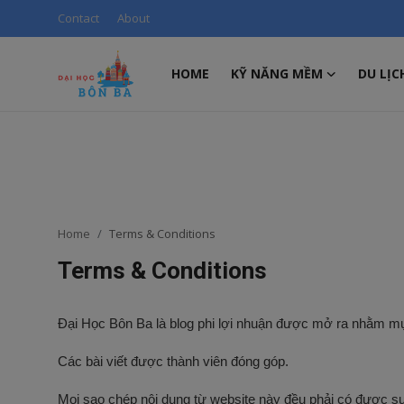
Contact
About
HOME
KỸ NĂNG MỀM
DU LỊC
Login
Register
Home
Contact
About
Home
Terms & Conditions
Terms & Conditions
Kỹ năng mềm
Du Lịch, Thể Thao
Đại Học Bôn Ba là blog phi lợi nhuận được mở ra nhằm mục 
Pháp luật
Các bài viết được thành viên đóng góp.
Ngoại ngữ
Mọi sao chép nội dung từ website này đều phải có được s