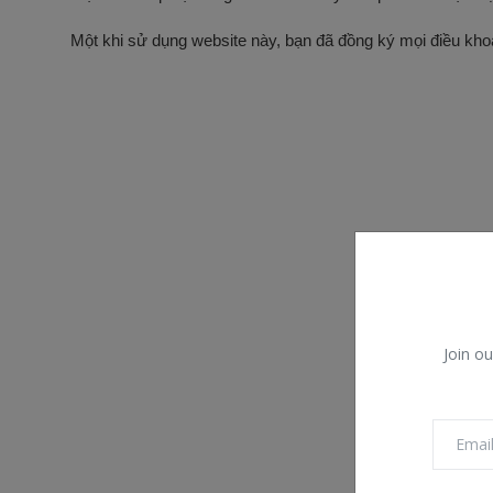
Sức khỏe
Một khi sử dụng website này, bạn đã đồng ký mọi điều kho
Kinh tế, tài chính
Công nghệ
Thư Viện
Join ou