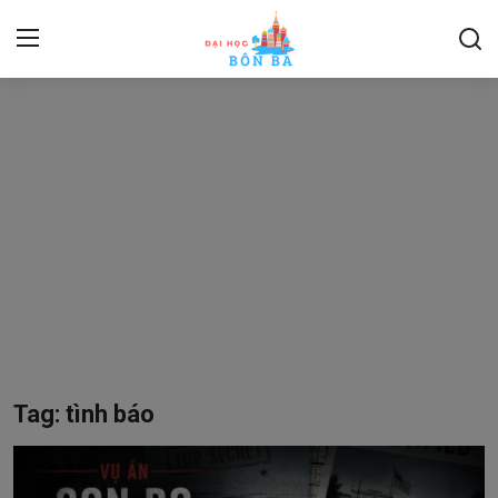
Login
Register
Home
Contact
About
Kỹ năng mềm
Du Lịch, Thể Thao
Tag: tình báo
Pháp luật
Ngoại ngữ