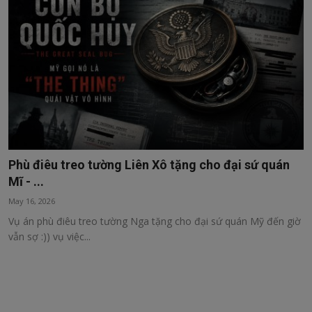
Sức khỏe
Kinh tế, tài chính
Công nghệ
Thư Viện
Phù điêu treo tường Liên Xô tặng cho đại sứ quán
Mĩ - ...
May 16, 2026
Vụ án phù điêu treo tường Nga tặng cho đại sứ quán Mỹ đến giờ
vẫn sợ :)) vụ việc...