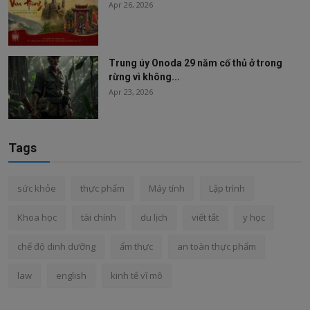
Apr 26, 2026
Trung úy Onoda 29 năm cố thủ ở trong
rừng vì không...
Apr 23, 2026
Tags
sức khỏe
thực phẩm
Máy tính
Lập trình
Khoa học
tài chính
du lịch
viết tắt
y học
chế độ dinh dưỡng
ẩm thực
an toàn thực phẩm
law
english
kinh tế vĩ mô