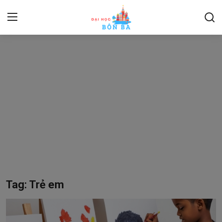
Login
Register
Home
Contact
Kỹ năng mềm
About
Du Lịch, Thể Thao
Tag: Trẻ em
Pháp luật
Ngoại ngữ