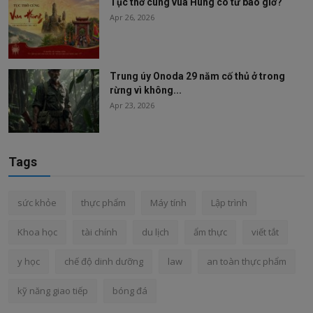
Tục thờ cúng vua Hùng có từ bao giờ?
Apr 26, 2026
Trung úy Onoda 29 năm cố thủ ở trong
rừng vì không...
Apr 23, 2026
Tags
sức khỏe
thực phẩm
Máy tính
Lập trình
Khoa học
tài chính
du lịch
ẩm thực
viết tắt
y học
chế độ dinh dưỡng
law
an toàn thực phẩm
kỹ năng giao tiếp
bóng đá