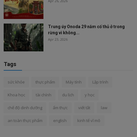
Apr 26, 2026
Trung úy Onoda 29 năm cố thủ ở trong
rừng vì không...
Apr 23, 2026
Tags
sức khỏe
thực phẩm
Máy tính
Lập trình
Khoa học
tài chính
du lịch
y học
chế độ dinh dưỡng
ẩm thực
viết tắt
law
an toàn thực phẩm
english
kinh tế vĩ mô