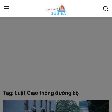
Login
Register
Home
Contact
Kỹ năng mềm
About
Du Lịch, Thể Thao
Tag: Luật Giao thông đường bộ
Pháp luật
Ngoại ngữ