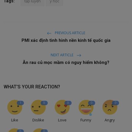
tập luyện
y học
Tags:
PREVIOUS ARTICLE
PMI xác định tình hình nền kinh tế quốc gia
NEXT ARTICLE
Ăn rau củ mọc mầm có nguy hiểm không?
WHAT'S YOUR REACTION?
1
0
0
0
0
Like
Dislike
Love
Funny
Angry
0
0