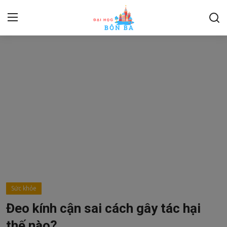
Login
Register
Home
Contact
Kỹ năng mềm
About
Du Lịch, Thể Thao
Sức khỏe
Pháp luật
Đeo kính cận sai cách gây tác hại
Ngoại ngữ
thế nào?