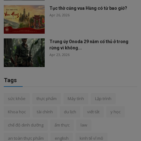
Tục thờ cúng vua Hùng có từ bao giờ?
Apr 26, 2026
Trung úy Onoda 29 năm cố thủ ở trong
rừng vì không...
Apr 23, 2026
Tags
sức khỏe
thực phẩm
Máy tính
Lập trình
Khoa học
tài chính
du lịch
viết tắt
y học
chế độ dinh dưỡng
ẩm thực
law
an toàn thực phẩm
english
kinh tế vĩ mô